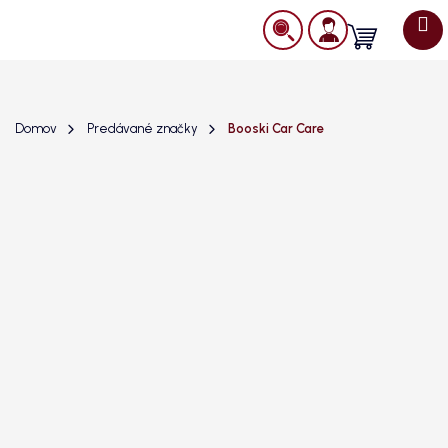
Prejsť
na
Nákupný
obsah
košík
Domov
Predávané značky
Booski Car Care