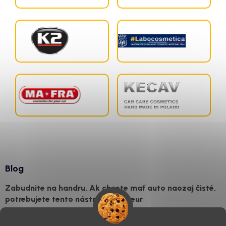
Blog
Zabudnite na handru. Ak chcete mať auto naozaj čisté,
potrebujete tento nástroj za pár eur
4.8.2026