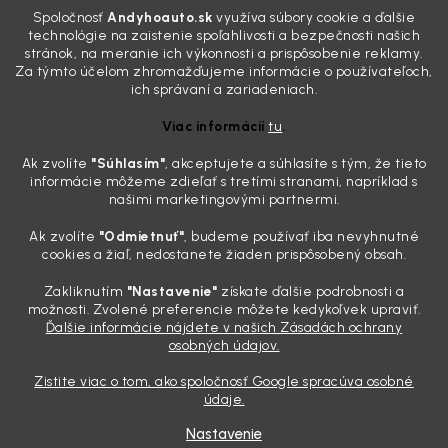
Poznáte ten moment. Vonku svieti slnko, vy sedíte v čerstvo
Spoločnosť
Andyhoauto.sk
využíva súbory cookie a ďalšie
„upratanom“ aute, no pri pohľade na palubnú dosku vás ide poraziť. V
technológie na zaistenie spoľahlivosti a bezpečnosti našich
mriežkach ventilácie, okolo tlačidiel a v švíkoch sedačiek na vás stále
stránok, na meranie ich výkonnosti a prispôsobenie reklamy.
drzo pozerá prach. Handra ani vysávač tam jednodu...
Za týmto účelom zhromažďujeme informácie o používateľoch,
Detailing nemusí stáť výplatu: 5 kúskov autokozmetiky,
ich správaní a zariadeniach.
ktoré sa teraz reálne oplatia
Viac informácií
tu
.
31.7.2026
Ak zvolíte
"Súhlasím
"
, akceptujete a súhlasíte s tým, že tieto
Sobotné ráno, káva v ruke a pred vami zaprášená kapota. Pre
informácie môžeme zdieľať s tretími stranami, napríklad s
niekoho nuda, pre nás najlepší relax. Lenže keď si v košíku spočítate
našimi marketingovými partnermi.
všetky tie fľaštičky, šampóny a utierky, výsledná suma vie poriadne
pokaziť náladu. Dobrá správa je, že aj profi výbava ...
Ak zvolíte
"Odmietnuť"
, budeme používať iba nevyhnutné
Zabudnite na šmuhy: 7 overených vychytávok, ktoré z
cookies a žiaľ, nedostanete žiaden prispôsobený obsah.
vášho auta urobia magnet na pohľady
Zakliknutím
"Nastavenie"
získate ďalšie podrobnosti a
28.7.2026
možnosti. Zvolené preferencie môžete kedykoľvek upraviť.
Ďalšie informácie nájdete v našich Zásadách ochrany
Poznáte ten pocit. Sobota ráno, slnko sa oprie do laku a vy namiesto
osobných údajov.
radosti vidíte len šedý povlak, zaschnuté kvapky a kolesá čierne od
brzdového prachu. Pre niekoho je to len stroj na presun z bodu A do
Zistite viac o tom, ako spoločnosť Google spracúva osobné
bodu B, ale pre nás je to vizitka. Nič nepoka...
údaje.
Nastavenie