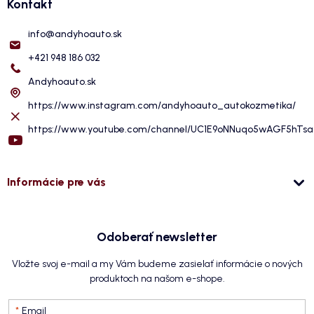
Kontakt
info
@
andyhoauto.sk
+421 948 186 032
Andyhoauto.sk
https://www.instagram.com/andyhoauto_autokozmetika/
https://www.youtube.com/channel/UC1E9oNNuqo5wAGF5hTs
Informácie pre vás
Odoberať newsletter
Vložte svoj e-mail a my Vám budeme zasielať informácie o nových
produktoch na našom e-shope.
Email