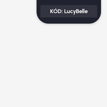
KÓD:
LucyBelle