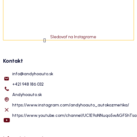
Sledovať na Instagrame
Kontakt
info
@
andyhoauto.sk
+421 948 186 032
Andyhoauto.sk
https://www.instagram.com/andyhoauto_autokozmetika/
https://www.youtube.com/channel/UC1E9oNNuqo5wAGF5hTs