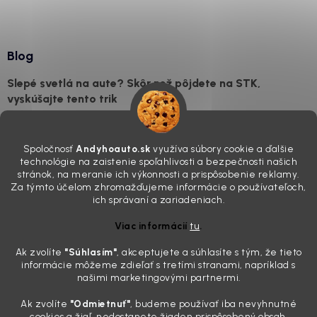
Blog
Slepé svetlá na aute? Skôr než pôjdete na STK,
vyskúšajte tento trik
7.8.2026
Všimli ste si, že vaše auto vyzerá o päť rokov staršie, než v
Spoločnosť
Andyhoauto.sk
využíva súbory cookie a ďalšie
skutočnosti je? Často za to môžu práve „slepé“ svetlomety. Ten
technológie na zaistenie spoľahlivosti a bezpečnosti našich
mliečny, drsný povrch nie je len estetická vada. Keď slnko a soľ urobia
stránok, na meranie ich výkonnosti a prispôsobenie reklamy.
svoje, plexisklo začne svetlo rozptyľovať namiesto to...
Za týmto účelom zhromažďujeme informácie o používateľoch,
Zabudnite na handru. Ak chcete mať auto naozaj čisté,
ich správaní a zariadeniach.
potrebujete tento nástroj za pár eur
Viac informácií
tu
.
4.8.2026
Ak zvolíte
"Súhlasím
"
, akceptujete a súhlasíte s tým, že tieto
Poznáte ten moment. Vonku svieti slnko, vy sedíte v čerstvo
informácie môžeme zdieľať s tretími stranami, napríklad s
„upratanom“ aute, no pri pohľade na palubnú dosku vás ide poraziť. V
našimi marketingovými partnermi.
mriežkach ventilácie, okolo tlačidiel a v švíkoch sedačiek na vás stále
drzo pozerá prach. Handra ani vysávač tam jednodu...
Ak zvolíte
"Odmietnuť"
, budeme používať iba nevyhnutné
Detailing nemusí stáť výplatu: 5 kúskov autokozmetiky,
cookies a žiaľ, nedostanete žiaden prispôsobený obsah.