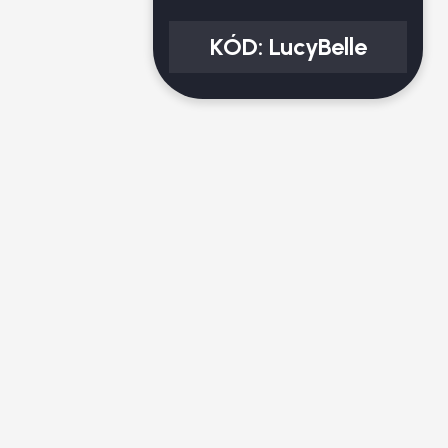
KÓD:
LucyBelle