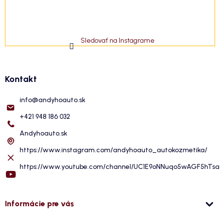
Sledovať na Instagrame
Kontakt
info
@
andyhoauto.sk
+421 948 186 032
Andyhoauto.sk
https://www.instagram.com/andyhoauto_autokozmetika/
https://www.youtube.com/channel/UC1E9oNNuqo5wAGF5hTs
Informácie pre vás