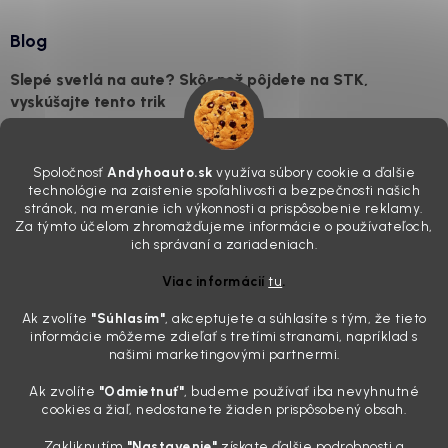
Blog
Slepé svetlá na aute? Skôr než pôjdete na STK,
vyskúšajte tento trik
7.8.2026
Všimli ste si, že vaše auto vyzerá o päť rokov staršie, než v
Spoločnosť
Andyhoauto.sk
využíva súbory cookie a ďalšie
skutočnosti je? Často za to môžu práve „slepé“ svetlomety. Ten
technológie na zaistenie spoľahlivosti a bezpečnosti našich
mliečny, drsný povrch nie je len estetická vada. Keď slnko a soľ urobia
stránok, na meranie ich výkonnosti a prispôsobenie reklamy.
svoje, plexisklo začne svetlo rozptyľovať namiesto to...
Za týmto účelom zhromažďujeme informácie o používateľoch,
Zabudnite na handru. Ak chcete mať auto naozaj čisté,
ich správaní a zariadeniach.
potrebujete tento nástroj za pár eur
Viac informácií
tu
.
4.8.2026
Ak zvolíte
"Súhlasím
"
, akceptujete a súhlasíte s tým, že tieto
Poznáte ten moment. Vonku svieti slnko, vy sedíte v čerstvo
informácie môžeme zdieľať s tretími stranami, napríklad s
„upratanom“ aute, no pri pohľade na palubnú dosku vás ide poraziť. V
našimi marketingovými partnermi.
mriežkach ventilácie, okolo tlačidiel a v švíkoch sedačiek na vás stále
drzo pozerá prach. Handra ani vysávač tam jednodu...
Ak zvolíte
"Odmietnuť"
, budeme používať iba nevyhnutné
Detailing nemusí stáť výplatu: 5 kúskov autokozmetiky,
cookies a žiaľ, nedostanete žiaden prispôsobený obsah.
ktoré sa teraz reálne oplatia
Zakliknutím
"Nastavenie"
získate ďalšie podrobnosti a