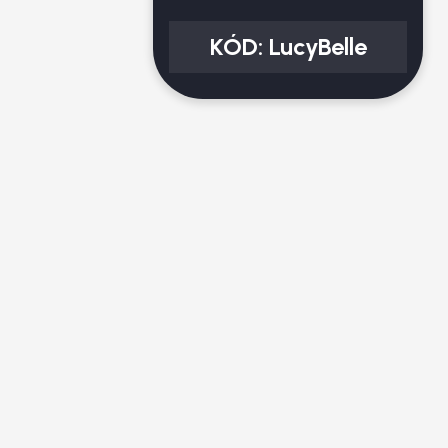
KÓD:
LucyBelle