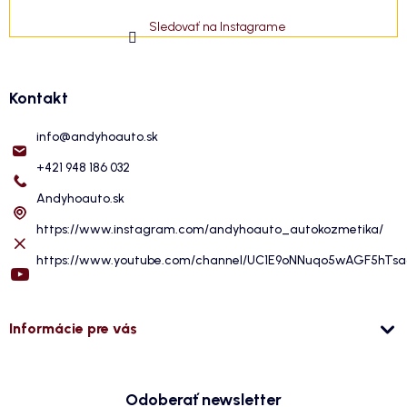
Sledovať na Instagrame
Kontakt
info
@
andyhoauto.sk
+421 948 186 032
Andyhoauto.sk
https://www.instagram.com/andyhoauto_autokozmetika/
https://www.youtube.com/channel/UC1E9oNNuqo5wAGF5hTs
Informácie pre vás
Odoberať newsletter