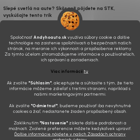
Slepé svetlá na aute? Skôr než pôjdete na STK,
vyskúšajte tento trik
7.8.2026
Všimli ste si, že vaše auto vyzerá o päť rokov staršie, než v
Spoločnosť
Andyhoauto.sk
využíva súbory cookie a ďalšie
skutočnosti je? Často za to môžu práve „slepé“ svetlomety. Ten
technológie na zaistenie spoľahlivosti a bezpečnosti našich
mliečny, drsný povrch nie je len estetická vada. Keď slnko a soľ urobia
stránok, na meranie ich výkonnosti a prispôsobenie reklamy.
svoje, plexisklo začne svetlo rozptyľovať namiesto to...
Za týmto účelom zhromažďujeme informácie o používateľoch,
Zabudnite na handru. Ak chcete mať auto naozaj čisté,
ich správaní a zariadeniach.
potrebujete tento nástroj za pár eur
Viac informácií
tu
.
4.8.2026
Ak zvolíte
"Súhlasím
"
, akceptujete a súhlasíte s tým, že tieto
Poznáte ten moment. Vonku svieti slnko, vy sedíte v čerstvo
informácie môžeme zdieľať s tretími stranami, napríklad s
„upratanom“ aute, no pri pohľade na palubnú dosku vás ide poraziť. V
našimi marketingovými partnermi.
mriežkach ventilácie, okolo tlačidiel a v švíkoch sedačiek na vás stále
drzo pozerá prach. Handra ani vysávač tam jednodu...
Ak zvolíte
"Odmietnuť"
, budeme používať iba nevyhnutné
Detailing nemusí stáť výplatu: 5 kúskov autokozmetiky,
cookies a žiaľ, nedostanete žiaden prispôsobený obsah.
ktoré sa teraz reálne oplatia
Zakliknutím
"Nastavenie"
získate ďalšie podrobnosti a
31.7.2026
možnosti. Zvolené preferencie môžete kedykoľvek upraviť.
Ďalšie informácie nájdete v našich Zásadách ochrany
Sobotné ráno, káva v ruke a pred vami zaprášená kapota. Pre
osobných údajov.