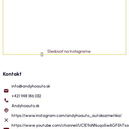
Sledovať na Instagrame
Kontakt
info
@
andyhoauto.sk
+421 948 186 032
Andyhoauto.sk
https://www.instagram.com/andyhoauto_autokozmetika/
https://www.youtube.com/channel/UC1E9oNNuqo5wAGF5hTs