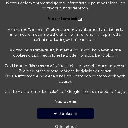
týmto účelom zhromažďujeme informácie o používateľoch, ich
mriežkach ventilácie, okolo tlačidiel a v švíkoch sedačiek na vás stále
správaní a zariadeniach.
drzo pozerá prach. Handra ani vysávač tam jednodu...
Detailing nemusí stáť výplatu: 5 kúskov autokozmetiky,
Viac informácií
tu
.
ktoré sa teraz reálne oplatia
Ak zvolíte
"Súhlasím
"
, akceptujete a súhlasíte s tým, že tieto
31.7.2026
informácie môžeme zdieľať s tretími stranami, napríklad s
Sobotné ráno, káva v ruke a pred vami zaprášená kapota. Pre
našimi marketingovými partnermi.
niekoho nuda, pre nás najlepší relax. Lenže keď si v košíku spočítate
všetky tie fľaštičky, šampóny a utierky, výsledná suma vie poriadne
Ak zvolíte
"Odmietnuť"
, budeme používať iba nevyhnutné
cookies a žiaľ, nedostanete žiaden prispôsobený obsah.
pokaziť náladu. Dobrá správa je, že aj profi výbava ...
Zakliknutím
"Nastavenie"
získate ďalšie podrobnosti a možnosti.
Zvolené preferencie môžete kedykoľvek upraviť.
Vytvoril Shoptet
Ďalšie informácie nájdete v našich Zásadách ochrany osobných
údajov.
Copyright 2026
Andyhoauto
. Všetky práva vyhradené.
Upraviť
Zistite viac o tom, ako spoločnosť Google spracúva osobné údaje.
nastavenie cookies
Nastavenie
Súhlasím
Odmietnuť