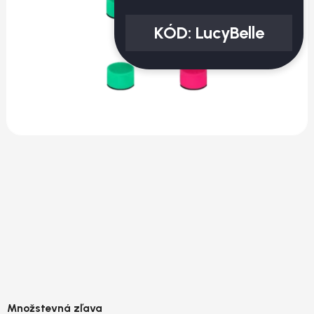
KÓD:
LucyBelle