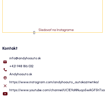
Sledovať na Instagrame
Kontakt
info
@
andyhoauto.sk
+421 948 186 032
Andyhoauto.sk
https://www.instagram.com/andyhoauto_autokozmetika/
https://www.youtube.com/channel/UC1E9oNNuqo5wAGF5hTs