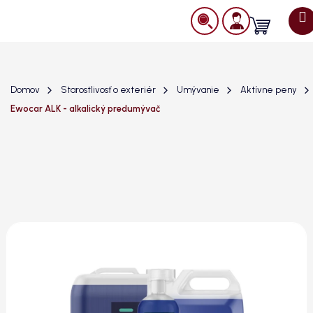
Prejsť
na
Nákupný
obsah
košík
Domov
Starostlivosť o exteriér
Umývanie
Aktívne peny
Ewocar ALK - alkalický predumývač