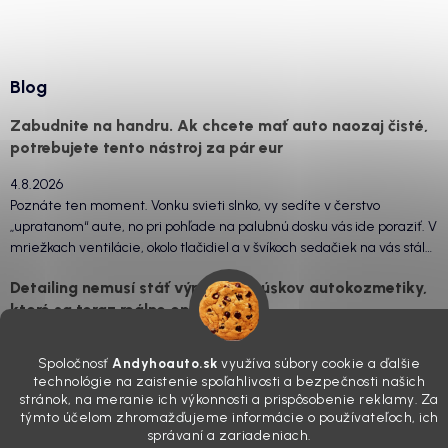
Blog
Zabudnite na handru. Ak chcete mať auto naozaj čisté,
potrebujete tento nástroj za pár eur
4.8.2026
Poznáte ten moment. Vonku svieti slnko, vy sedíte v čerstvo
„upratanom“ aute, no pri pohľade na palubnú dosku vás ide poraziť. V
mriežkach ventilácie, okolo tlačidiel a v švíkoch sedačiek na vás stále
drzo pozerá prach. Handra ani vysávač tam jednodu...
Detailing nemusí stáť výplatu: 5 kúskov autokozmetiky,
ktoré sa teraz reálne oplatia
31.7.2026
Spoločnosť
Andyhoauto.sk
využíva súbory cookie a ďalšie
Sobotné ráno, káva v ruke a pred vami zaprášená kapota. Pre
technológie na zaistenie spoľahlivosti a bezpečnosti našich
niekoho nuda, pre nás najlepší relax. Lenže keď si v košíku spočítate
stránok, na meranie ich výkonnosti a prispôsobenie reklamy. Za
všetky tie fľaštičky, šampóny a utierky, výsledná suma vie poriadne
týmto účelom zhromažďujeme informácie o používateľoch, ich
pokaziť náladu. Dobrá správa je, že aj profi výbava ...
správaní a zariadeniach.