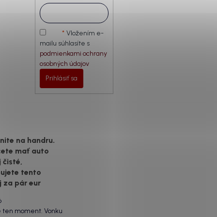
Vložením e-
mailu súhlasíte s
podmienkami ochrany
osobných údajov
Prihlásiť sa
ite na handru.
cete mať auto
 čisté,
ujete tento
j za pár eur
6
e ten moment. Vonku