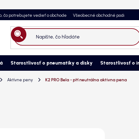
o, čo potrebujete vedieť o obchode
Všeobecné obchodné podmienky
Hľadať
ná
Starostlivosť o pneumatiky a disky
Starostlivosť o i
Aktívne peny
K2 PRO Bela - pH neutrálna aktívna pena