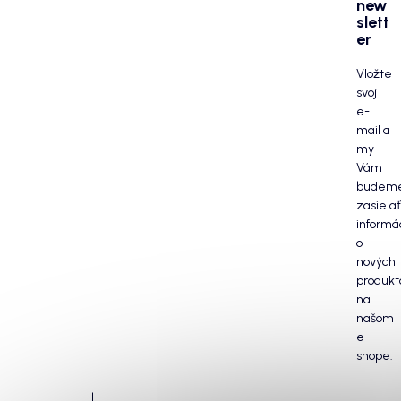
new
slett
er
Vložte
svoj
e-
mail a
my
Vám
budem
zasielať
informá
o
nových
produkt
na
našom
e-
shope.