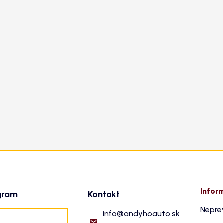
Infor
gram
Kontakt
Nepre
info
@
andyhoauto.sk