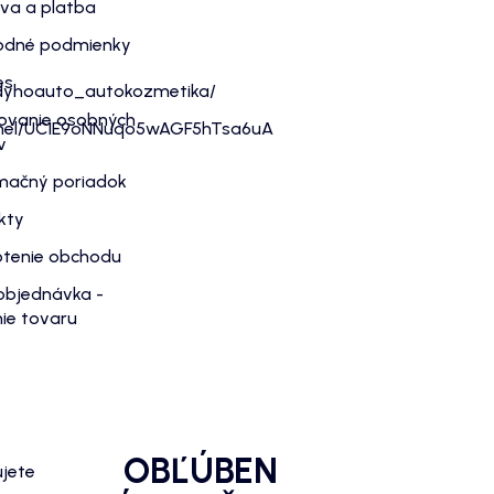
va a platba
dné podmienky
es
dyhoauto_autokozmetika/
ovanie osobných
nnel/UC1E9oNNuqo5wAGF5hTsa6uA
v
mačný poriadok
kty
tenie obchodu
objednávka -
ie tovaru
OBĽÚBEN
ujete