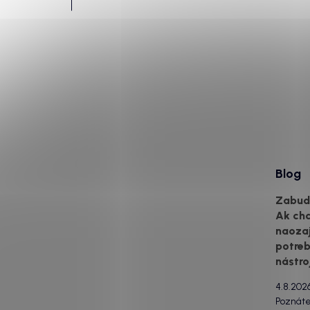
Blog
Zabudn
Ak ch
naozaj
potreb
nástro
4.8.202
Poznát