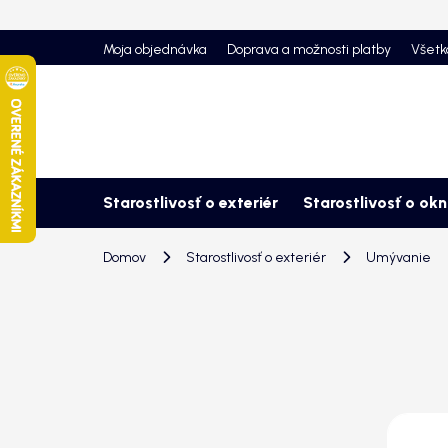
Prejsť
na
Moja objednávka
Doprava a možnosti platby
Všetk
obsah
Starostlivosť o exteriér
Starostlivosť o ok
Domov
Starostlivosť o exteriér
Umývanie