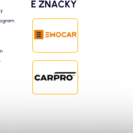
É ZNAČKY
zy
rogram
am
-