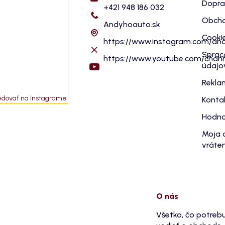
Dopra
+421 948 186 032
Obcho
Andyhoauto.sk
Cooki
https://www.instagram.com/an
Sprac
https://www.youtube.com/cha
údajo
Rekla
edovať na Instagrame
Konta
Hodno
Moja 
vráten
O nás
Všetko, čo potreb