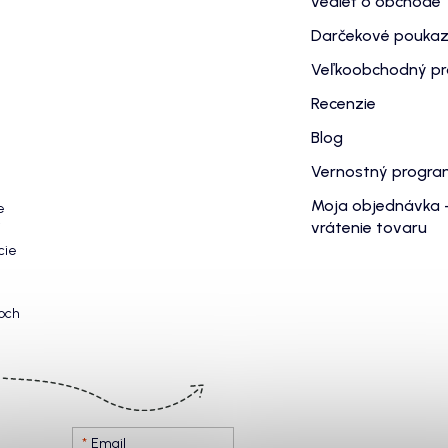
vedieť o obchode
Darčekové pouka
Veľkoobchodný p
Recenzie
Blog
Vernostný progr
Moja objednávka 
e
vrátenie tovaru
cie
och
Email