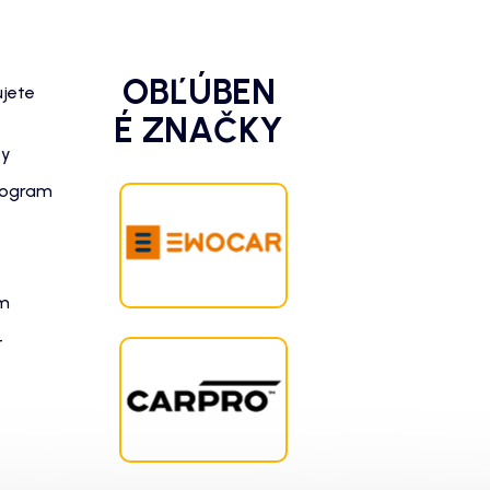
OBĽÚBEN
ujete
É ZNAČKY
zy
rogram
am
-