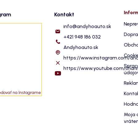
Infor
gram
Kontakt
Nepre
info
@
andyhoauto.sk
Dopra
+421 948 186 032
Obcho
Andyhoauto.sk
Cooki
https://www.instagram.com/an
Sprac
https://www.youtube.com/cha
údajo
Rekla
edovať na Instagrame
Konta
Hodno
Moja 
vráten