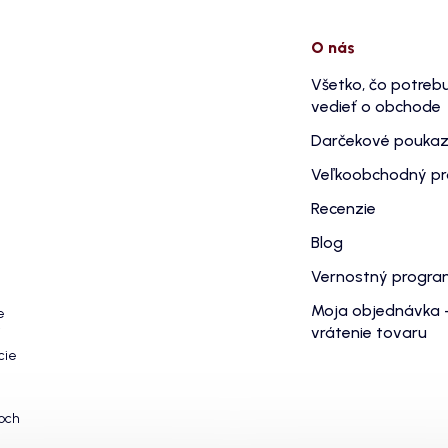
O nás
Všetko, čo potreb
vedieť o obchode
Darčekové pouka
Veľkoobchodný p
Recenzie
Blog
Vernostný progr
Moja objednávka 
e
vrátenie tovaru
cie
och