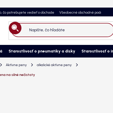
o, čo potrebujete vedieť o obchode
Všeobecné obchodné podmienky
Hľadať
ná
Starostlivosť o pneumatiky a disky
Starostlivosť o i
Aktívne peny
alkalické aktívne peny
na na silné nečistoty