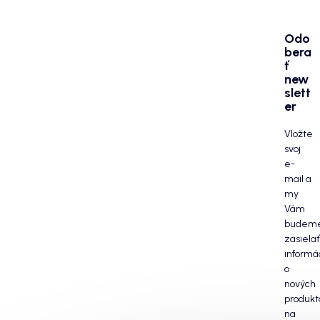
Odo
bera
ť
new
slett
er
Vložte
svoj
e-
mail a
my
Vám
budem
zasielať
informá
o
nových
produkt
na