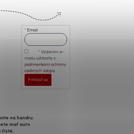
Email
Vložením e-
mailu súhlasíte s
podmienkami ochrany
osobných údajov
Prihlásiť sa
ite na handru.
cete mať auto
 čisté,