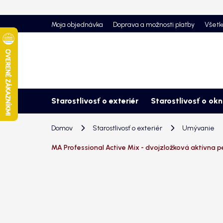
Prejsť
na
Moja objednávka
Doprava a možnosti platby
Všetk
obsah
Starostlivosť o exteriér
Starostlivosť o ok
Domov
Starostlivosť o exteriér
Umývanie
MA Professional Active Mix - dvojzložková aktívna pe