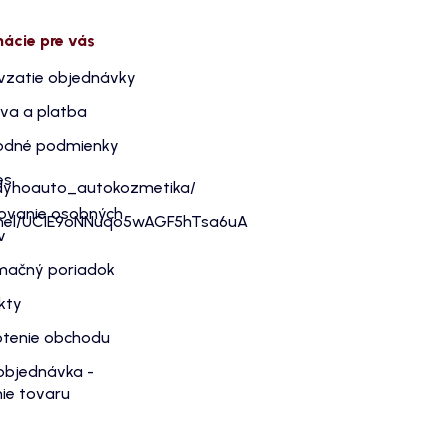
mácie pre vás
vzatie objednávky
va a platba
dné podmienky
es
dyhoauto_autokozmetika/
ovanie osobných
nnel/UC1E9oNNuqo5wAGF5hTsa6uA
v
mačný poriadok
kty
tenie obchodu
objednávka -
ie tovaru