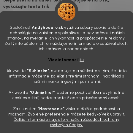
vyskúšajte tento trik
7.8.2026
Všimli ste si, že vaše auto vyzerá o päť rokov staršie, než v
Spoločnosť
Andyhoauto.sk
využíva súbory cookie a ďalšie
skutočnosti je? Často za to môžu práve „slepé“ svetlomety. Ten
technológie na zaistenie spoľahlivosti a bezpečnosti našich
mliečny, drsný povrch nie je len estetická vada. Keď slnko a soľ urobia
stránok, na meranie ich výkonnosti a prispôsobenie reklamy.
svoje, plexisklo začne svetlo rozptyľovať namiesto to...
Za týmto účelom zhromažďujeme informácie o používateľoch,
Zabudnite na handru. Ak chcete mať auto naozaj čisté,
ich správaní a zariadeniach.
potrebujete tento nástroj za pár eur
Viac informácií
tu
.
4.8.2026
Ak zvolíte
"Súhlasím
"
, akceptujete a súhlasíte s tým, že tieto
Poznáte ten moment. Vonku svieti slnko, vy sedíte v čerstvo
informácie môžeme zdieľať s tretími stranami, napríklad s
„upratanom“ aute, no pri pohľade na palubnú dosku vás ide poraziť. V
našimi marketingovými partnermi.
mriežkach ventilácie, okolo tlačidiel a v švíkoch sedačiek na vás stále
drzo pozerá prach. Handra ani vysávač tam jednodu...
Ak zvolíte
"Odmietnuť"
, budeme používať iba nevyhnutné
Detailing nemusí stáť výplatu: 5 kúskov autokozmetiky,
cookies a žiaľ, nedostanete žiaden prispôsobený obsah.
ktoré sa teraz reálne oplatia
Zakliknutím
"Nastavenie"
získate ďalšie podrobnosti a
31.7.2026
možnosti. Zvolené preferencie môžete kedykoľvek upraviť.
Ďalšie informácie nájdete v našich Zásadách ochrany
Sobotné ráno, káva v ruke a pred vami zaprášená kapota. Pre
osobných údajov.
niekoho nuda, pre nás najlepší relax. Lenže keď si v košíku spočítate
všetky tie fľaštičky, šampóny a utierky, výsledná suma vie poriadne