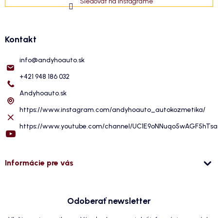
Sledovať na Instagrame
Kontakt
info
@
andyhoauto.sk
+421 948 186 032
Andyhoauto.sk
https://www.instagram.com/andyhoauto_autokozmetika/
https://www.youtube.com/channel/UC1E9oNNuqo5wAGF5hTs
Informácie pre vás
Odoberať newsletter