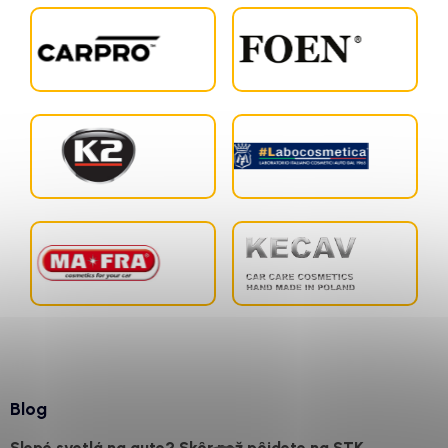
Blog
Slepé svetlá na aute? Skôr než pôjdete na STK,