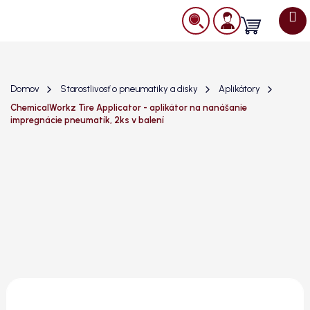
Prejsť
na
Nákupný
obsah
košík
Domov
Starostlivosť o pneumatiky a disky
Aplikátory
ChemicalWorkz Tire Applicator - aplikátor na nanášanie
impregnácie pneumatík, 2ks v balení