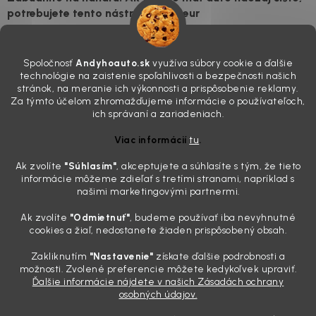
potrebujete tento nástroj za pár eur
4.8.2026
Poznáte ten moment. Vonku svieti slnko, vy sedíte v čerstvo
Spoločnosť
Andyhoauto.sk
využíva súbory cookie a ďalšie
„upratanom“ aute, no pri pohľade na palubnú dosku vás ide poraziť. V
technológie na zaistenie spoľahlivosti a bezpečnosti našich
mriežkach ventilácie, okolo tlačidiel a v švíkoch sedačiek na vás stále
stránok, na meranie ich výkonnosti a prispôsobenie reklamy.
drzo pozerá prach. Handra ani vysávač tam jednodu...
Za týmto účelom zhromažďujeme informácie o používateľoch,
Detailing nemusí stáť výplatu: 5 kúskov autokozmetiky,
ich správaní a zariadeniach.
ktoré sa teraz reálne oplatia
Viac informácií
tu
.
31.7.2026
Ak zvolíte
"Súhlasím
"
, akceptujete a súhlasíte s tým, že tieto
Sobotné ráno, káva v ruke a pred vami zaprášená kapota. Pre
informácie môžeme zdieľať s tretími stranami, napríklad s
niekoho nuda, pre nás najlepší relax. Lenže keď si v košíku spočítate
našimi marketingovými partnermi.
všetky tie fľaštičky, šampóny a utierky, výsledná suma vie poriadne
pokaziť náladu. Dobrá správa je, že aj profi výbava ...
Ak zvolíte
"Odmietnuť"
, budeme používať iba nevyhnutné
Zabudnite na šmuhy: 7 overených vychytávok, ktoré z
cookies a žiaľ, nedostanete žiaden prispôsobený obsah.
vášho auta urobia magnet na pohľady
Zakliknutím
"Nastavenie"
získate ďalšie podrobnosti a
28.7.2026
možnosti. Zvolené preferencie môžete kedykoľvek upraviť.
Ďalšie informácie nájdete v našich Zásadách ochrany
Poznáte ten pocit. Sobota ráno, slnko sa oprie do laku a vy namiesto
osobných údajov.
radosti vidíte len šedý povlak, zaschnuté kvapky a kolesá čierne od
brzdového prachu. Pre niekoho je to len stroj na presun z bodu A do