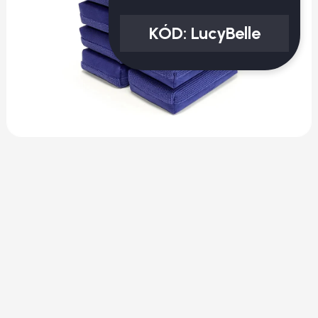
KÓD:
LucyBelle