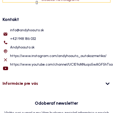
Kontakt
info
@
andyhoauto.sk
+421 948 186 032
Andyhoauto.sk
https://www.instagram.com/andyhoauto_autokozmetika/
https://www.youtube.com/channel/UC1E9oNNuqo5wAGF5hTs
Informácie pre vás
Odoberať newsletter
Vložte svoj e-mail a my Vám budeme zasielať informácie o nových