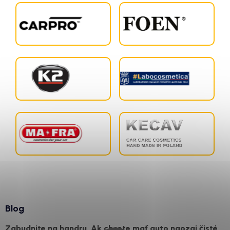
Blog
Zabudnite na handru. Ak chcete mať auto naozaj čisté,