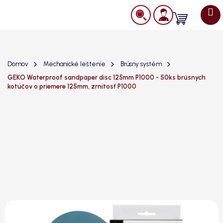
Prejsť
na
Nákupný
obsah
košík
Domov
Mechanické leštenie
Brúsny systém
GEKO Waterproof sandpaper disc 125mm P1000 - 50ks brúsnych
kotúčov o priemere 125mm, zrnitosť P1000