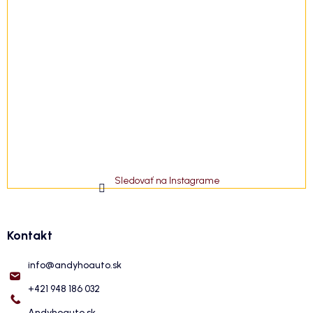
Sledovať na Instagrame
Kontakt
info
@
andyhoauto.sk
+421 948 186 032
Andyhoauto.sk