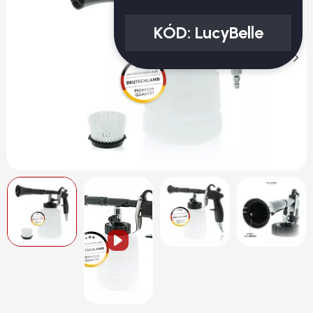
KÓD:
LucyBelle