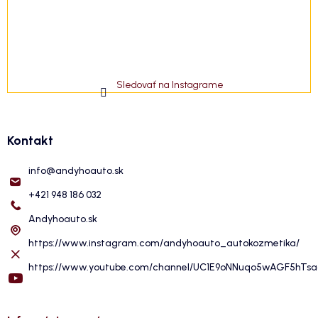
Sledovať na Instagrame
Kontakt
info
@
andyhoauto.sk
+421 948 186 032
Andyhoauto.sk
https://www.instagram.com/andyhoauto_autokozmetika/
https://www.youtube.com/channel/UC1E9oNNuqo5wAGF5hTs