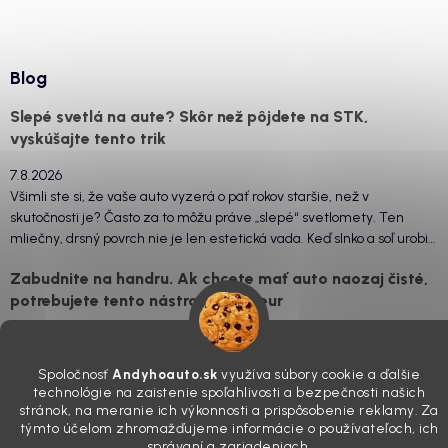
Blog
Slepé svetlá na aute? Skôr než pôjdete na STK,
vyskúšajte tento trik
7.8.2026
Všimli ste si, že vaše auto vyzerá o päť rokov staršie, než v
skutočnosti je? Často za to môžu práve „slepé“ svetlomety. Ten
mliečny, drsný povrch nie je len estetická vada. Keď slnko a soľ urobia
svoje, plexisklo začne svetlo rozptyľovať namiesto to...
Zabudnite na handru. Ak chcete mať auto naozaj čisté,
potrebujete tento nástroj za pár eur
4.8.2026
Poznáte ten moment. Vonku svieti slnko, vy sedíte v čerstvo
Spoločnosť
Andyhoauto.sk
využíva súbory cookie a ďalšie
„upratanom“ aute, no pri pohľade na palubnú dosku vás ide poraziť. V
technológie na zaistenie spoľahlivosti a bezpečnosti našich
mriežkach ventilácie, okolo tlačidiel a v švíkoch sedačiek na vás stále
stránok, na meranie ich výkonnosti a prispôsobenie reklamy. Za
drzo pozerá prach. Handra ani vysávač tam jednodu...
týmto účelom zhromažďujeme informácie o používateľoch, ich
Detailing nemusí stáť výplatu: 5 kúskov autokozmetiky,
správaní a zariadeniach.