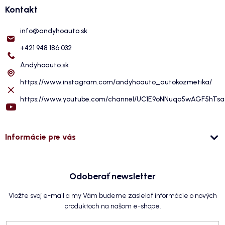
Kontakt
info
@
andyhoauto.sk
+421 948 186 032
Andyhoauto.sk
https://www.instagram.com/andyhoauto_autokozmetika/
https://www.youtube.com/channel/UC1E9oNNuqo5wAGF5hTs
Informácie pre vás
Odoberať newsletter
Vložte svoj e-mail a my Vám budeme zasielať informácie o nových
produktoch na našom e-shope.