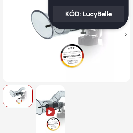
KÓD:
LucyBelle