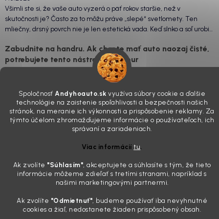
Všimli ste si, že vaše auto vyzerá o päť rokov staršie, než v
skutočnosti je? Často za to môžu práve „slepé“ svetlomety. Ten
mliečny, drsný povrch nie je len estetická vada. Keď slnko a soľ urobia
svoje, plexisklo začne svetlo rozptyľovať namiesto to...
Zabudnite na handru. Ak chcete mať auto naozaj čisté,
potrebujete tento nástroj za pár eur
4.8.2026
Poznáte ten moment. Vonku svieti slnko, vy sedíte v čerstvo
Spoločnosť
Andyhoauto.sk
využíva súbory cookie a ďalšie
„upratanom“ aute, no pri pohľade na palubnú dosku vás ide poraziť. V
technológie na zaistenie spoľahlivosti a bezpečnosti našich
mriežkach ventilácie, okolo tlačidiel a v švíkoch sedačiek na vás stále
stránok, na meranie ich výkonnosti a prispôsobenie reklamy. Za
drzo pozerá prach. Handra ani vysávač tam jednodu...
týmto účelom zhromažďujeme informácie o používateľoch, ich
Detailing nemusí stáť výplatu: 5 kúskov autokozmetiky,
správaní a zariadeniach.
ktoré sa teraz reálne oplatia
Viac informácií
tu
.
31.7.2026
Ak zvolíte
"Súhlasím
"
, akceptujete a súhlasíte s tým, že tieto
Sobotné ráno, káva v ruke a pred vami zaprášená kapota. Pre
informácie môžeme zdieľať s tretími stranami, napríklad s
niekoho nuda, pre nás najlepší relax. Lenže keď si v košíku spočítate
našimi marketingovými partnermi.
všetky tie fľaštičky, šampóny a utierky, výsledná suma vie poriadne
pokaziť náladu. Dobrá správa je, že aj profi výbava ...
Ak zvolíte
"Odmietnuť"
, budeme používať iba nevyhnutné
cookies a žiaľ, nedostanete žiaden prispôsobený obsah.