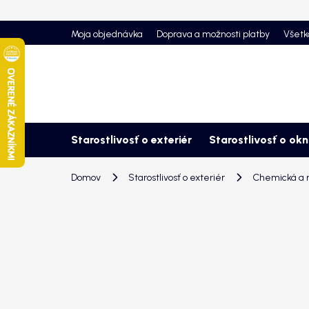
Prejsť
na
Moja objednávka
Doprava a možnosti platby
Všetk
obsah
Starostlivosť o exteriér
Starostlivosť o ok
Domov
Starostlivosť o exteriér
Chemická a 