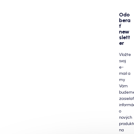
Odo
bera
ť
new
slett
er
Vložte
svoj
e-
mail a
my
Vám
budem
zasielať
informá
o
nových
produkt
na