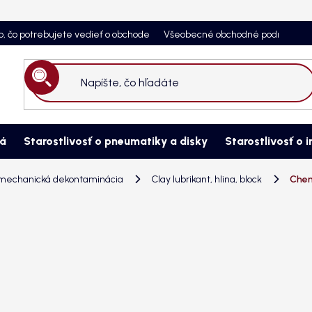
o, čo potrebujete vedieť o obchode
Všeobecné obchodné podmienky
Hľadať
ná
Starostlivosť o pneumatiky a disky
Starostlivosť o i
mechanická dekontaminácia
Clay lubrikant, hlina, block
Chem