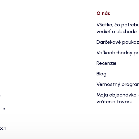
O nás
Všetko, čo potreb
vedieť o obchode
Darčekové pouka
Veľkoobchodný p
Recenzie
Blog
Vernostný progr
Moja objednávka 
e
vrátenie tovaru
cie
och