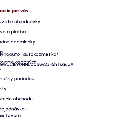
mácie pre vás
vzatie objednávky
va a platba
dné podmienky
es
dyhoauto_autokozmetika/
ovanie osobných
nnel/UC1E9oNNuqo5wAGF5hTsa6uA
v
mačný poriadok
kty
tenie obchodu
objednávka -
ie tovaru