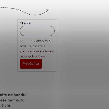
Email
Vložením e-
mailu súhlasíte s
podmienkami ochrany
osobných údajov
Prihlásiť sa
ite na handru.
cete mať auto
 čisté,