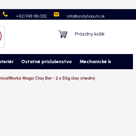
Neprevzatie objednávky
Ochrana osobných údajov
Kontaktujte
+421 948 186 032
info@andyhoauto.sk
Nákupný
Prázdny košík
košík
nteriér
Ostatné príslušenstvo
Mechanické leštenie
M
icalWorkz Magic Clay Bar - 2 x 50g clay stredný