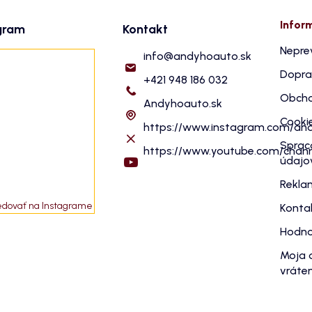
Infor
gram
Kontakt
Nepre
info
@
andyhoauto.sk
Dopra
+421 948 186 032
Obcho
Andyhoauto.sk
Cooki
https://www.instagram.com/an
Sprac
https://www.youtube.com/cha
údajo
Rekla
edovať na Instagrame
Konta
Hodno
Moja 
vráten