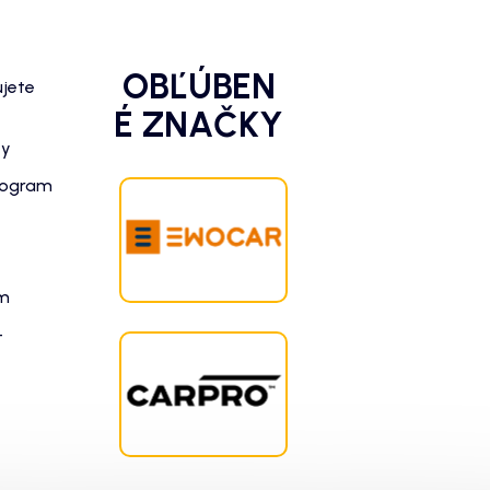
OBĽÚBEN
ujete
É ZNAČKY
zy
rogram
am
-