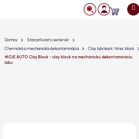
Prejsť
na
Nákupný
obsah
košík
Domov
Starostlivosť o exteriér
Chemická a mechanická dekontaminácia
Clay lubrikant, hlina, block
MOJE AUTO Clay Block - clay block na mechanickú dekontamináciu
laku