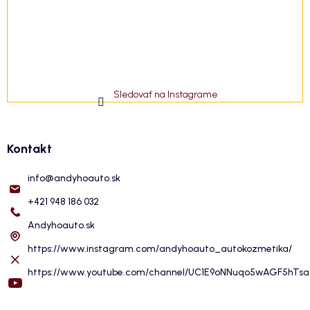
Sledovať na Instagrame
Kontakt
info
@
andyhoauto.sk
+421 948 186 032
Andyhoauto.sk
https://www.instagram.com/andyhoauto_autokozmetika/
https://www.youtube.com/channel/UC1E9oNNuqo5wAGF5hTs