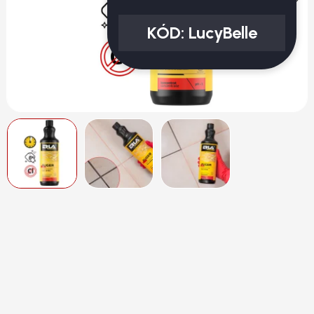
KÓD:
LucyBelle