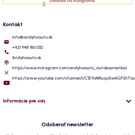
Sledovať na Instagrame
Kontakt
info
@
andyhoauto.sk
+421 948 186 032
Andyhoauto.sk
https://www.instagram.com/andyhoauto_autokozmetika/
https://www.youtube.com/channel/UC1E9oNNuqo5wAGF5hTs
Informácie pre vás
Odoberať newsletter