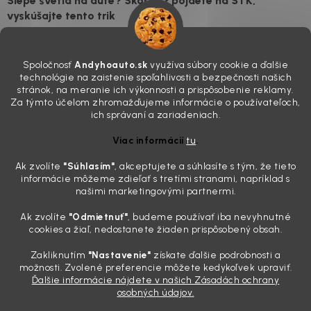
Slepé svetlá na aute? Skôr než pôjdete na STK,
vyskúšajte tento trik
7.8.2026
Všimli ste si, že vaše auto vyzerá o päť rokov staršie, než v
Spoločnosť
Andyhoauto.sk
využíva súbory cookie a ďalšie
skutočnosti je? Často za to môžu práve „slepé“ svetlomety. Ten
technológie na zaistenie spoľahlivosti a bezpečnosti našich
mliečny, drsný povrch nie je len estetická vada. Keď slnko a soľ urobia
stránok, na meranie ich výkonnosti a prispôsobenie reklamy.
svoje, plexisklo začne svetlo rozptyľovať namiesto to...
Za týmto účelom zhromažďujeme informácie o používateľoch,
Zabudnite na handru. Ak chcete mať auto naozaj čisté,
ich správaní a zariadeniach.
potrebujete tento nástroj za pár eur
Viac informácií
tu
.
4.8.2026
Ak zvolíte
"Súhlasím
"
, akceptujete a súhlasíte s tým, že tieto
Poznáte ten moment. Vonku svieti slnko, vy sedíte v čerstvo
informácie môžeme zdieľať s tretími stranami, napríklad s
„upratanom“ aute, no pri pohľade na palubnú dosku vás ide poraziť. V
našimi marketingovými partnermi.
mriežkach ventilácie, okolo tlačidiel a v švíkoch sedačiek na vás stále
drzo pozerá prach. Handra ani vysávač tam jednodu...
Ak zvolíte
"Odmietnuť"
, budeme používať iba nevyhnutné
Detailing nemusí stáť výplatu: 5 kúskov autokozmetiky,
cookies a žiaľ, nedostanete žiaden prispôsobený obsah.
ktoré sa teraz reálne oplatia
Zakliknutím
"Nastavenie"
získate ďalšie podrobnosti a
31.7.2026
možnosti. Zvolené preferencie môžete kedykoľvek upraviť.
Ďalšie informácie nájdete v našich Zásadách ochrany
Sobotné ráno, káva v ruke a pred vami zaprášená kapota. Pre
osobných údajov.
niekoho nuda, pre nás najlepší relax. Lenže keď si v košíku spočítate
všetky tie fľaštičky, šampóny a utierky, výsledná suma vie poriadne