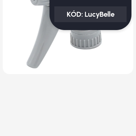
KÓD:
LucyBelle