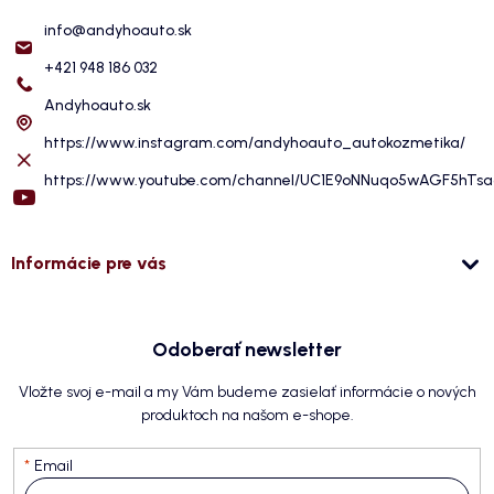
info
@
andyhoauto.sk
+421 948 186 032
Andyhoauto.sk
https://www.instagram.com/andyhoauto_autokozmetika/
https://www.youtube.com/channel/UC1E9oNNuqo5wAGF5hTs
Informácie pre vás
Odoberať newsletter
Vložte svoj e-mail a my Vám budeme zasielať informácie o nových
produktoch na našom e-shope.
Email