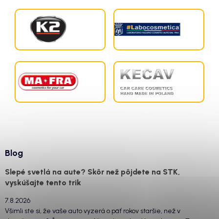
Blog
Slepé svetlá na aute? Skôr než pôjdete na STK,
vyskúšajte tento trik
7.8.2026
Všimli ste si, že vaše auto vyzerá o päť rokov staršie, než v