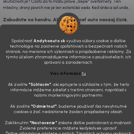
skutočnosti je? Často za to môžu práve „slepé“ svetlomety. Ten
mliečny, drsný povrch nie je len estetická vada. Keď slnko a soľ urobia
svoje, plexisklo začne svetlo rozptyľovať namiesto to...
Zabudnite na handru. Ak chcete mať auto naozaj čisté,
potrebujete tento nástroj za pár eur
4.8.2026
Spoločnosť
Andyhoauto.sk
využíva súbory cookie a ďalšie
Poznáte ten moment. Vonku svieti slnko, vy sedíte v čerstvo
technológie na zaistenie spoľahlivosti a bezpečnosti našich
„upratanom“ aute, no pri pohľade na palubnú dosku vás ide poraziť. V
stránok, na meranie ich výkonnosti a prispôsobenie reklamy. Za
mriežkach ventilácie, okolo tlačidiel a v švíkoch sedačiek na vás stále
týmto účelom zhromažďujeme informácie o používateľoch, ich
správaní a zariadeniach.
drzo pozerá prach. Handra ani vysávač tam jednodu...
Detailing nemusí stáť výplatu: 5 kúskov autokozmetiky,
Viac informácií
tu
.
ktoré sa teraz reálne oplatia
Ak zvolíte
"Súhlasím
"
, akceptujete a súhlasíte s tým, že tieto
31.7.2026
informácie môžeme zdieľať s tretími stranami, napríklad s
Sobotné ráno, káva v ruke a pred vami zaprášená kapota. Pre
našimi marketingovými partnermi.
niekoho nuda, pre nás najlepší relax. Lenže keď si v košíku spočítate
všetky tie fľaštičky, šampóny a utierky, výsledná suma vie poriadne
Ak zvolíte
"Odmietnuť"
, budeme používať iba nevyhnutné
pokaziť náladu. Dobrá správa je, že aj profi výbava ...
cookies a žiaľ, nedostanete žiaden prispôsobený obsah.
Zakliknutím
"Nastavenie"
získate ďalšie podrobnosti a možnosti.
Zvolené preferencie môžete kedykoľvek upraviť.
Vytvoril Shoptet
Ďalšie informácie nájdete v našich Zásadách ochrany osobných