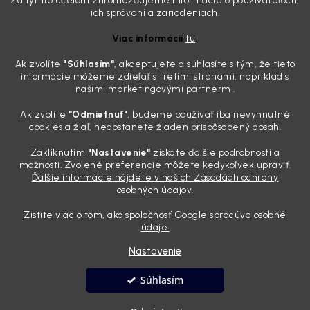
Za týmto účelom zhromažďujeme informácie o používateľoch,
Zabudnite na handru. Ak chcete mať auto naozaj čisté,
ich správaní a zariadeniach.
potrebujete tento nástroj za pár eur
Viac informácií
tu
.
4.8.2026
Ak zvolíte
"Súhlasím
"
, akceptujete a súhlasíte s tým, že tieto
Poznáte ten moment. Vonku svieti slnko, vy sedíte v čerstvo
informácie môžeme zdieľať s tretími stranami, napríklad s
„upratanom“ aute, no pri pohľade na palubnú dosku vás ide poraziť. V
našimi marketingovými partnermi.
mriežkach ventilácie, okolo tlačidiel a v švíkoch sedačiek na vás stále
drzo pozerá prach. Handra ani vysávač tam jednodu...
Ak zvolíte
"Odmietnuť"
, budeme používať iba nevyhnutné
Detailing nemusí stáť výplatu: 5 kúskov autokozmetiky,
cookies a žiaľ, nedostanete žiaden prispôsobený obsah.
ktoré sa teraz reálne oplatia
Zakliknutím
"Nastavenie"
získate ďalšie podrobnosti a
31.7.2026
možnosti. Zvolené preferencie môžete kedykoľvek upraviť.
Ďalšie informácie nájdete v našich Zásadách ochrany
Sobotné ráno, káva v ruke a pred vami zaprášená kapota. Pre
osobných údajov.
niekoho nuda, pre nás najlepší relax. Lenže keď si v košíku spočítate
všetky tie fľaštičky, šampóny a utierky, výsledná suma vie poriadne
Zistite viac o tom, ako spoločnosť Google spracúva osobné
pokaziť náladu. Dobrá správa je, že aj profi výbava ...
údaje.
Nastavenie
Vytvoril Shoptet
Súhlasím
Copyright 2026
Andyhoauto
. Všetky práva vyhradené.
Upraviť