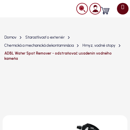
Prejsť
na
Nákupný
obsah
košík
Domov
Starostlivosť o exteriér
Chemická a mechanická dekontaminácia
Hmyz, vodné stopy
ADBL Water Spot Remover - odstraňovač usadenín vodného
kameňa