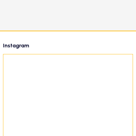
Z
á
Instagram
p
ä
t
i
e