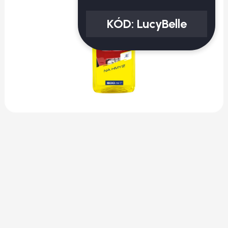
KÓD:
LucyBelle