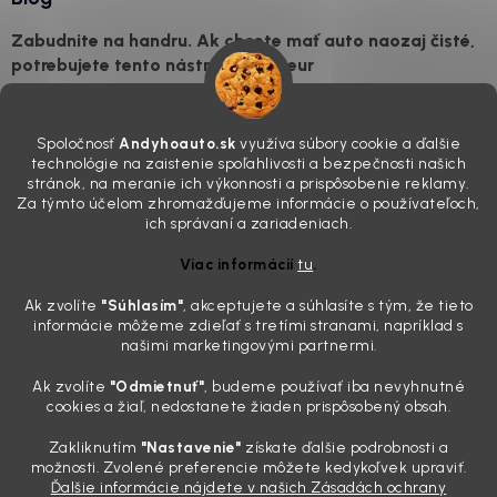
Zabudnite na handru. Ak chcete mať auto naozaj čisté,
potrebujete tento nástroj za pár eur
4.8.2026
Poznáte ten moment. Vonku svieti slnko, vy sedíte v čerstvo
Spoločnosť
Andyhoauto.sk
využíva súbory cookie a ďalšie
„upratanom“ aute, no pri pohľade na palubnú dosku vás ide poraziť. V
technológie na zaistenie spoľahlivosti a bezpečnosti našich
mriežkach ventilácie, okolo tlačidiel a v švíkoch sedačiek na vás stále
stránok, na meranie ich výkonnosti a prispôsobenie reklamy.
drzo pozerá prach. Handra ani vysávač tam jednodu...
Za týmto účelom zhromažďujeme informácie o používateľoch,
Detailing nemusí stáť výplatu: 5 kúskov autokozmetiky,
ich správaní a zariadeniach.
ktoré sa teraz reálne oplatia
Viac informácií
tu
.
31.7.2026
Ak zvolíte
"Súhlasím
"
, akceptujete a súhlasíte s tým, že tieto
Sobotné ráno, káva v ruke a pred vami zaprášená kapota. Pre
informácie môžeme zdieľať s tretími stranami, napríklad s
niekoho nuda, pre nás najlepší relax. Lenže keď si v košíku spočítate
našimi marketingovými partnermi.
všetky tie fľaštičky, šampóny a utierky, výsledná suma vie poriadne
pokaziť náladu. Dobrá správa je, že aj profi výbava ...
Ak zvolíte
"Odmietnuť"
, budeme používať iba nevyhnutné
Zabudnite na šmuhy: 7 overených vychytávok, ktoré z
cookies a žiaľ, nedostanete žiaden prispôsobený obsah.
vášho auta urobia magnet na pohľady
Zakliknutím
"Nastavenie"
získate ďalšie podrobnosti a
28.7.2026
možnosti. Zvolené preferencie môžete kedykoľvek upraviť.
Ďalšie informácie nájdete v našich Zásadách ochrany
Poznáte ten pocit. Sobota ráno, slnko sa oprie do laku a vy namiesto