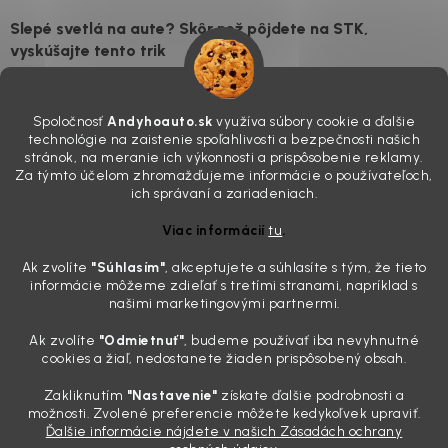
Slepé svetlá na aute? Skôr než pôjdete na STK,
vyskúšajte tento trik
7.8.2026
Všimli ste si, že vaše auto vyzerá o päť rokov staršie, než v
Spoločnosť
Andyhoauto.sk
využíva súbory cookie a ďalšie
skutočnosti je? Často za to môžu práve „slepé“ svetlomety. Ten
technológie na zaistenie spoľahlivosti a bezpečnosti našich
mliečny, drsný povrch nie je len estetická vada. Keď slnko a soľ urobia
stránok, na meranie ich výkonnosti a prispôsobenie reklamy.
svoje, plexisklo začne svetlo rozptyľovať namiesto to...
Za týmto účelom zhromažďujeme informácie o používateľoch,
Zabudnite na handru. Ak chcete mať auto naozaj čisté,
ich správaní a zariadeniach.
potrebujete tento nástroj za pár eur
Viac informácií
tu
.
4.8.2026
Ak zvolíte
"Súhlasím
"
, akceptujete a súhlasíte s tým, že tieto
Poznáte ten moment. Vonku svieti slnko, vy sedíte v čerstvo
informácie môžeme zdieľať s tretími stranami, napríklad s
„upratanom“ aute, no pri pohľade na palubnú dosku vás ide poraziť. V
našimi marketingovými partnermi.
mriežkach ventilácie, okolo tlačidiel a v švíkoch sedačiek na vás stále
drzo pozerá prach. Handra ani vysávač tam jednodu...
Ak zvolíte
"Odmietnuť"
, budeme používať iba nevyhnutné
Detailing nemusí stáť výplatu: 5 kúskov autokozmetiky,
cookies a žiaľ, nedostanete žiaden prispôsobený obsah.
ktoré sa teraz reálne oplatia
Zakliknutím
"Nastavenie"
získate ďalšie podrobnosti a
31.7.2026
možnosti. Zvolené preferencie môžete kedykoľvek upraviť.
Ďalšie informácie nájdete v našich Zásadách ochrany
Sobotné ráno, káva v ruke a pred vami zaprášená kapota. Pre