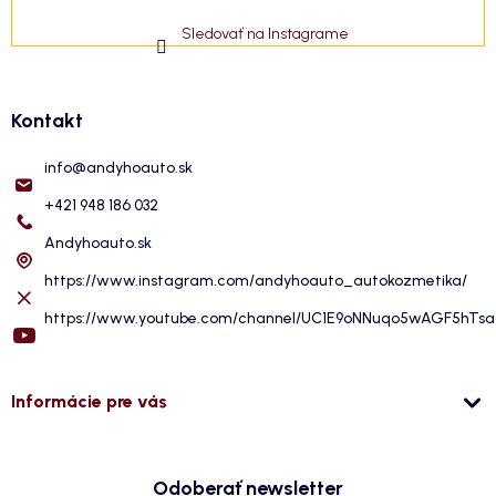
Sledovať na Instagrame
Kontakt
info
@
andyhoauto.sk
+421 948 186 032
Andyhoauto.sk
https://www.instagram.com/andyhoauto_autokozmetika/
https://www.youtube.com/channel/UC1E9oNNuqo5wAGF5hTs
Informácie pre vás
Odoberať newsletter