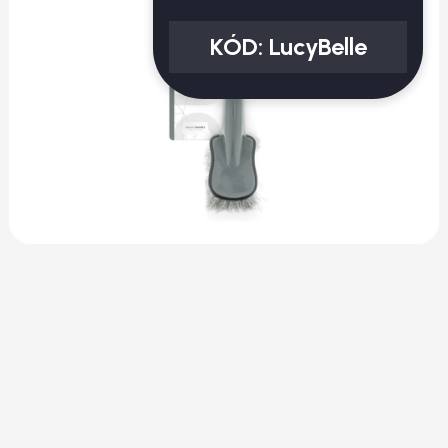
KÓD:
LucyBelle