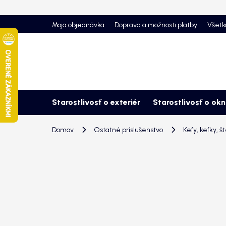
Prejsť
na
Moja objednávka
Doprava a možnosti platby
Všetk
obsah
Starostlivosť o exteriér
Starostlivosť o ok
Domov
Ostatné príslušenstvo
Kefy, kefky, š