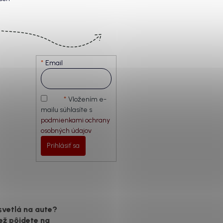
Email
Vložením e-
mailu súhlasíte s
podmienkami ochrany
osobných údajov
Prihlásiť sa
svetlá na aute?
ež pôjdete na