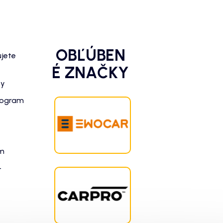
OBĽÚBEN
ujete
É ZNAČKY
zy
rogram
am
-