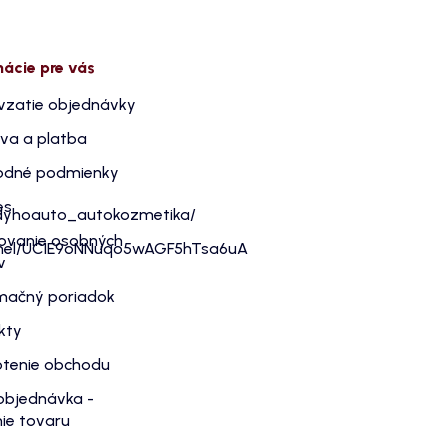
mácie pre vás
vzatie objednávky
va a platba
dné podmienky
es
dyhoauto_autokozmetika/
ovanie osobných
nnel/UC1E9oNNuqo5wAGF5hTsa6uA
v
mačný poriadok
kty
tenie obchodu
objednávka -
ie tovaru