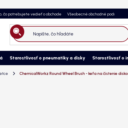
o, čo potrebujete vedieť o obchode
Všeobecné obchodné podmienky
Hľadať
ná
Starostlivosť o pneumatiky a disky
Starostlivosť o i
tetce
ChemicalWorkz Round Wheel Brush - kefa na čistenie disk