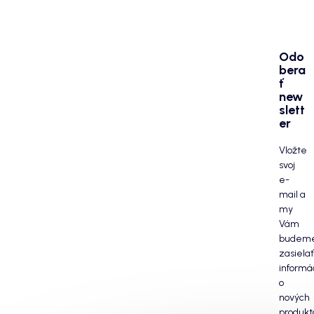
Odo
bera
ť
new
slett
er
Vložte
svoj
e-
mail a
my
Vám
budem
zasielať
informá
o
nových
produkt