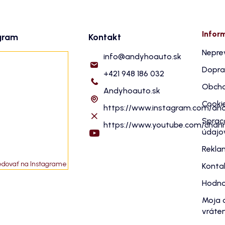
Infor
gram
Kontakt
Nepre
info
@
andyhoauto.sk
Dopra
+421 948 186 032
Obcho
Andyhoauto.sk
Cooki
https://www.instagram.com/an
Sprac
https://www.youtube.com/cha
údajo
Rekla
edovať na Instagrame
Konta
Hodno
Moja 
vráten