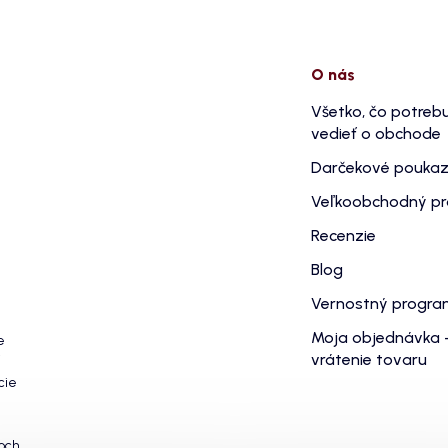
O nás
Všetko, čo potreb
vedieť o obchode
Darčekové pouka
Veľkoobchodný p
Recenzie
Blog
Vernostný progr
Moja objednávka 
e
vrátenie tovaru
cie
och