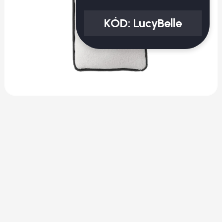
KÓD:
LucyBelle