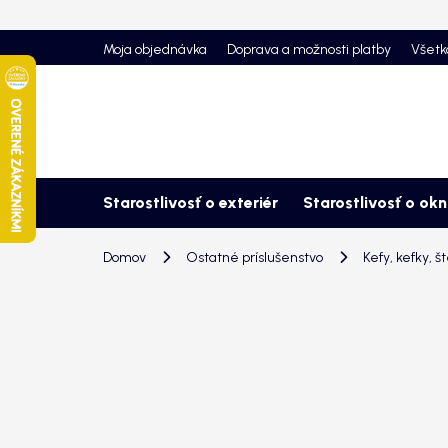
Prejsť
na
Moja objednávka
Doprava a možnosti platby
Všetk
obsah
Starostlivosť o exteriér
Starostlivosť o ok
Domov
Ostatné príslušenstvo
Kefy, kefky, š