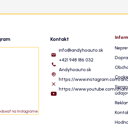
Infor
gram
Kontakt
Nepre
info
@
andyhoauto.sk
Dopra
+421 948 186 032
Obcho
Andyhoauto.sk
Cooki
https://www.instagram.com/an
Sprac
https://www.youtube.com/cha
údajo
Rekla
edovať na Instagrame
Konta
Hodno