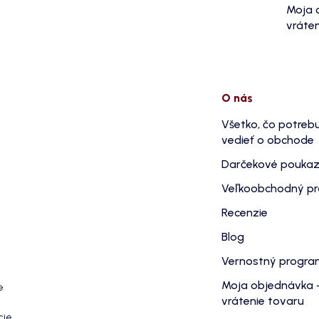
Moja 
vráten
O nás
Všetko, čo potreb
vedieť o obchode
Darčekové pouka
Veľkoobchodný p
Recenzie
Blog
Vernostný progr
Moja objednávka 
e
vrátenie tovaru
cie