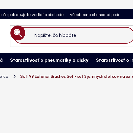
o, čo potrebujete vedieť o obchode
Všeobecné obchodné podmienky
Hľadať
ná
Starostlivosť o pneumatiky a disky
Starostlivosť o i
tetce
Soft99 Exterior Brushes Set - set 3 jemných štetcov na ext