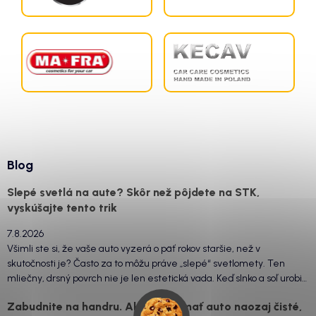
Blog
Slepé svetlá na aute? Skôr než pôjdete na STK,
vyskúšajte tento trik
7.8.2026
Všimli ste si, že vaše auto vyzerá o päť rokov staršie, než v
skutočnosti je? Často za to môžu práve „slepé“ svetlomety. Ten
mliečny, drsný povrch nie je len estetická vada. Keď slnko a soľ urobia
svoje, plexisklo začne svetlo rozptyľovať namiesto to...
Zabudnite na handru. Ak chcete mať auto naozaj čisté,