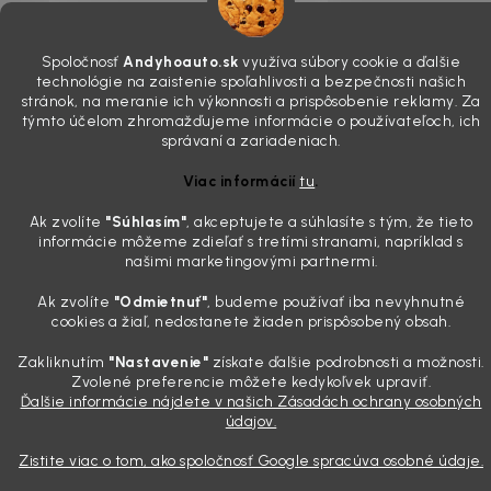
potrebujete tento nástroj za pár eur
4.8.2026
Spoločnosť
Andyhoauto.sk
využíva súbory cookie a ďalšie
Poznáte ten moment. Vonku svieti slnko, vy sedíte v čerstvo
technológie na zaistenie spoľahlivosti a bezpečnosti našich
„upratanom“ aute, no pri pohľade na palubnú dosku vás ide poraziť. V
stránok, na meranie ich výkonnosti a prispôsobenie reklamy. Za
mriežkach ventilácie, okolo tlačidiel a v švíkoch sedačiek na vás stále
týmto účelom zhromažďujeme informácie o používateľoch, ich
správaní a zariadeniach.
drzo pozerá prach. Handra ani vysávač tam jednodu...
Detailing nemusí stáť výplatu: 5 kúskov autokozmetiky,
Viac informácií
tu
.
ktoré sa teraz reálne oplatia
Ak zvolíte
"Súhlasím
"
, akceptujete a súhlasíte s tým, že tieto
31.7.2026
informácie môžeme zdieľať s tretími stranami, napríklad s
Sobotné ráno, káva v ruke a pred vami zaprášená kapota. Pre
našimi marketingovými partnermi.
niekoho nuda, pre nás najlepší relax. Lenže keď si v košíku spočítate
všetky tie fľaštičky, šampóny a utierky, výsledná suma vie poriadne
Ak zvolíte
"Odmietnuť"
, budeme používať iba nevyhnutné
pokaziť náladu. Dobrá správa je, že aj profi výbava ...
cookies a žiaľ, nedostanete žiaden prispôsobený obsah.
Zakliknutím
"Nastavenie"
získate ďalšie podrobnosti a možnosti.
Zvolené preferencie môžete kedykoľvek upraviť.
Vytvoril Shoptet
Ďalšie informácie nájdete v našich Zásadách ochrany osobných
údajov.
Copyright 2026
Andyhoauto
. Všetky práva vyhradené.
Upraviť
Zistite viac o tom, ako spoločnosť Google spracúva osobné údaje.
nastavenie cookies