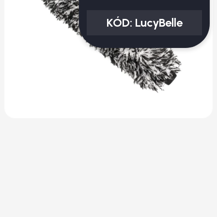
KÓD:
LucyBelle