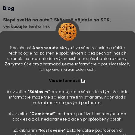
Blog
Slepé svetlá na aute? Skôr než pôjdete na STK,
vyskúšajte tento trik
7.8.2026
Všimli ste si, že vaše auto vyzerá o päť rokov staršie, než v
Spoločnosť
Andyhoauto.sk
využíva súbory cookie a ďalšie
skutočnosti je? Často za to môžu práve „slepé“ svetlomety. Ten
technológie na zaistenie spoľahlivosti a bezpečnosti našich
mliečny, drsný povrch nie je len estetická vada. Keď slnko a soľ urobia
stránok, na meranie ich výkonnosti a prispôsobenie reklamy.
svoje, plexisklo začne svetlo rozptyľovať namiesto to...
Za týmto účelom zhromažďujeme informácie o používateľoch,
Zabudnite na handru. Ak chcete mať auto naozaj čisté,
ich správaní a zariadeniach.
potrebujete tento nástroj za pár eur
Viac informácií
tu
.
4.8.2026
Ak zvolíte
"Súhlasím
"
, akceptujete a súhlasíte s tým, že tieto
Poznáte ten moment. Vonku svieti slnko, vy sedíte v čerstvo
informácie môžeme zdieľať s tretími stranami, napríklad s
„upratanom“ aute, no pri pohľade na palubnú dosku vás ide poraziť. V
našimi marketingovými partnermi.
mriežkach ventilácie, okolo tlačidiel a v švíkoch sedačiek na vás stále
drzo pozerá prach. Handra ani vysávač tam jednodu...
Ak zvolíte
"Odmietnuť"
, budeme používať iba nevyhnutné
Detailing nemusí stáť výplatu: 5 kúskov autokozmetiky,
cookies a žiaľ, nedostanete žiaden prispôsobený obsah.
ktoré sa teraz reálne oplatia
Zakliknutím
"Nastavenie"
získate ďalšie podrobnosti a