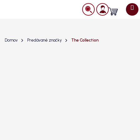
Prejsť
na
Nákupný
obsah
košík
Domov
Predávané značky
The Collection