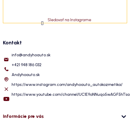
Sledovať na Instagrame
Kontakt
info
@
andyhoauto.sk
+421 948 186 032
Andyhoauto.sk
https://www.instagram.com/andyhoauto_autokozmetika/
https://www.youtube.com/channel/UC1E9oNNuqo5wAGF5hTs
Informácie pre vás