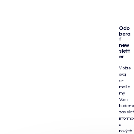
Odo
bera
ť
new
slett
er
Vložte
svoj
e-
mail a
my
Vám
budem
zasielať
informá
o
nových