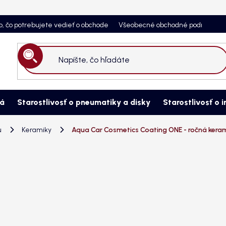
o, čo potrebujete vedieť o obchode
Všeobecné obchodné podmienky
Hľadať
ná
Starostlivosť o pneumatiky a disky
Starostlivosť o i
u
Keramiky
Aqua Car Cosmetics Coating ONE - ročná keram