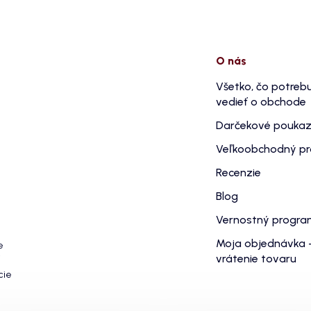
O nás
Všetko, čo potreb
vedieť o obchode
Darčekové pouka
Veľkoobchodný p
Recenzie
Blog
Vernostný progr
Moja objednávka 
e
vrátenie tovaru
cie