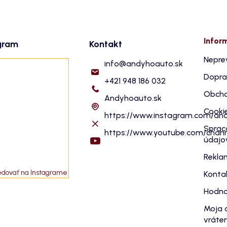
Infor
gram
Kontakt
Nepre
info
@
andyhoauto.sk
Dopra
+421 948 186 032
Obcho
Andyhoauto.sk
Cooki
https://www.instagram.com/an
Sprac
https://www.youtube.com/cha
údajo
Rekla
edovať na Instagrame
Konta
Hodno
Moja 
vráten