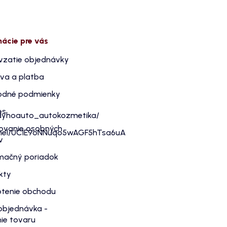
mácie pre vás
vzatie objednávky
va a platba
dné podmienky
es
dyhoauto_autokozmetika/
ovanie osobných
nnel/UC1E9oNNuqo5wAGF5hTsa6uA
v
mačný poriadok
kty
tenie obchodu
objednávka -
ie tovaru