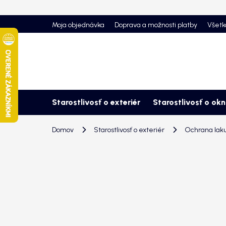
Prejsť
na
Moja objednávka
Doprava a možnosti platby
Všetk
obsah
Starostlivosť o exteriér
Starostlivosť o ok
Domov
Starostlivosť o exteriér
Ochrana lak