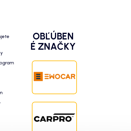
OBĽÚBEN
ujete
É ZNAČKY
zy
rogram
am
-