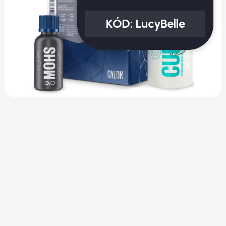
KÓD:
LucyBelle