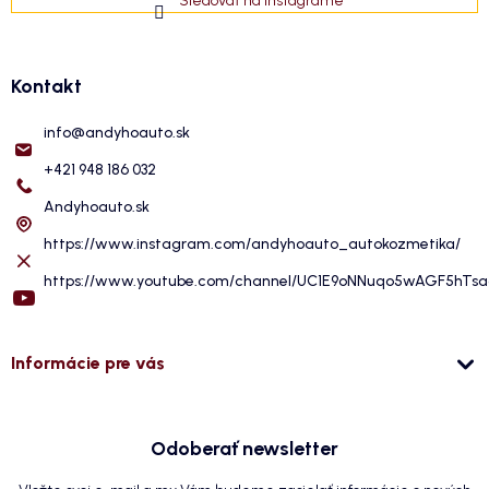
Sledovať na Instagrame
Kontakt
info
@
andyhoauto.sk
+421 948 186 032
Andyhoauto.sk
https://www.instagram.com/andyhoauto_autokozmetika/
https://www.youtube.com/channel/UC1E9oNNuqo5wAGF5hTs
Informácie pre vás
Odoberať newsletter