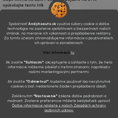
vyskúšajte tento trik
7.8.2026
Všimli ste si, že vaše auto vyzerá o päť rokov staršie, než v
Spoločnosť
Andyhoauto.sk
využíva súbory cookie a ďalšie
skutočnosti je? Často za to môžu práve „slepé“ svetlomety. Ten
technológie na zaistenie spoľahlivosti a bezpečnosti našich
mliečny, drsný povrch nie je len estetická vada. Keď slnko a soľ urobia
stránok, na meranie ich výkonnosti a prispôsobenie reklamy.
svoje, plexisklo začne svetlo rozptyľovať namiesto to...
Za týmto účelom zhromažďujeme informácie o používateľoch,
Zabudnite na handru. Ak chcete mať auto naozaj čisté,
ich správaní a zariadeniach.
potrebujete tento nástroj za pár eur
Viac informácií
tu
.
4.8.2026
Ak zvolíte
"Súhlasím
"
, akceptujete a súhlasíte s tým, že tieto
Poznáte ten moment. Vonku svieti slnko, vy sedíte v čerstvo
informácie môžeme zdieľať s tretími stranami, napríklad s
„upratanom“ aute, no pri pohľade na palubnú dosku vás ide poraziť. V
našimi marketingovými partnermi.
mriežkach ventilácie, okolo tlačidiel a v švíkoch sedačiek na vás stále
drzo pozerá prach. Handra ani vysávač tam jednodu...
Ak zvolíte
"Odmietnuť"
, budeme používať iba nevyhnutné
Detailing nemusí stáť výplatu: 5 kúskov autokozmetiky,
cookies a žiaľ, nedostanete žiaden prispôsobený obsah.
ktoré sa teraz reálne oplatia
Zakliknutím
"Nastavenie"
získate ďalšie podrobnosti a
31.7.2026
možnosti. Zvolené preferencie môžete kedykoľvek upraviť.
Ďalšie informácie nájdete v našich Zásadách ochrany
Sobotné ráno, káva v ruke a pred vami zaprášená kapota. Pre
osobných údajov.
niekoho nuda, pre nás najlepší relax. Lenže keď si v košíku spočítate
všetky tie fľaštičky, šampóny a utierky, výsledná suma vie poriadne