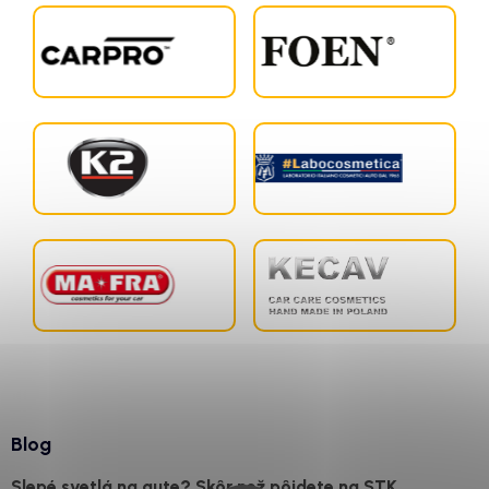
Blog
Slepé svetlá na aute? Skôr než pôjdete na STK,