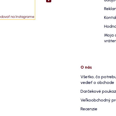
Rekla
edovať na Instagrame
Konta
Hodno
Moja 
vráten
O nás
Všetko, čo potreb
vedieť o obchode
Darčekové pouka
Veľkoobchodný p
Recenzie