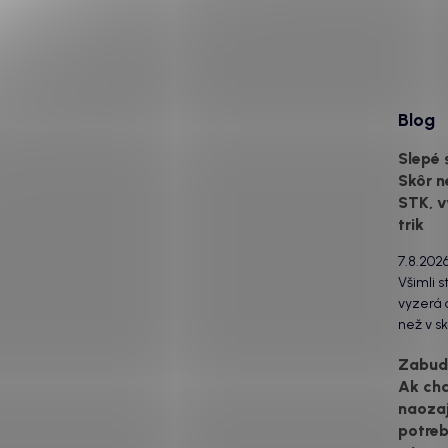
Blog
Slepé 
Skôr n
STK, v
trik
7.8.202
Všimli s
vyzerá o
než v sk
za to m
Zabudn
svetlom
Ak ch
drsný po
naozaj
estetick
urobia s
potreb