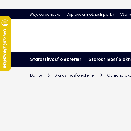
Prejsť
na
Moja objednávka
Doprava a možnosti platby
Všetk
obsah
Starostlivosť o exteriér
Starostlivosť o ok
Domov
Starostlivosť o exteriér
Ochrana lak