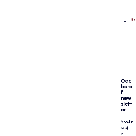
Sl
Odo
bera
ť
new
slett
er
Vložte
svoj
e-