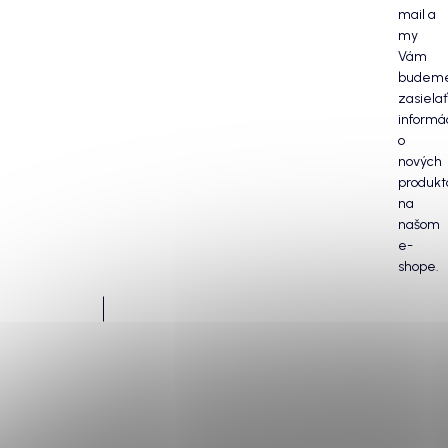
mail a
my
Vám
budem
zasielať
informá
o
nových
produkt
na
našom
e-
shope.