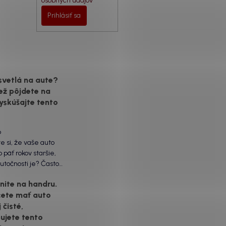
osobných údajov
Prihlásiť sa
svetlá na aute?
ež pôjdete na
yskúšajte tento
6
te si, že vaše auto
 päť rokov staršie,
utočnosti je? Často
ôžu práve „slepé“
ite na handru.
ety. Ten mliečny,
cete mať auto
vrch nie je len
 čisté,
á vada. Keď slnko a soľ
voje, plexisklo začne
ujete tento