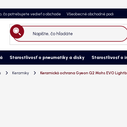
o, čo potrebujete vedieť o obchode
Všeobecné obchodné podmienky
Hľadať
ná
Starostlivosť o pneumatiky a disky
Starostlivosť o i
u
Keramiky
Keramická ochrana Gyeon Q2 Mohs EVO Lightb