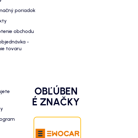
mačný poriadok
kty
tenie obchodu
objednávka -
ie tovaru
OBĽÚBEN
ujete
É ZNAČKY
zy
rogram