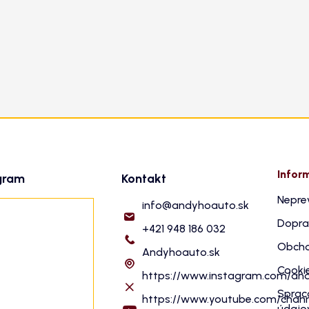
Infor
gram
Kontakt
Nepre
info
@
andyhoauto.sk
Dopra
+421 948 186 032
Obcho
Andyhoauto.sk
Cooki
https://www.instagram.com/an
Sprac
https://www.youtube.com/cha
údajo