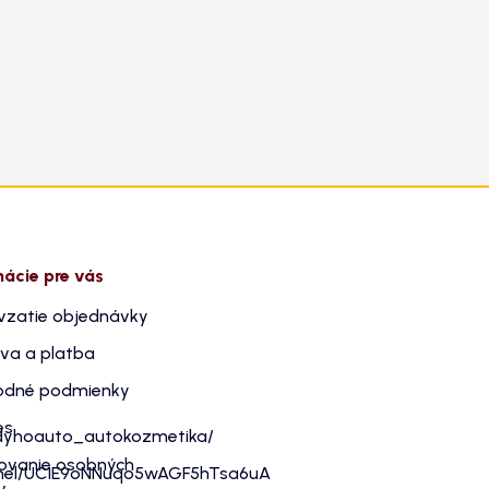
mácie pre vás
vzatie objednávky
va a platba
dné podmienky
es
dyhoauto_autokozmetika/
ovanie osobných
nnel/UC1E9oNNuqo5wAGF5hTsa6uA
v