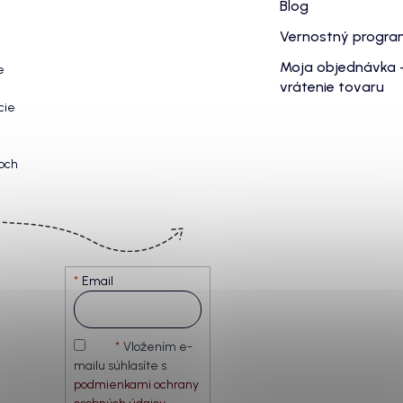
Blog
Vernostný progr
Moja objednávka 
e
vrátenie tovaru
cie
och
Email
Vložením e-
mailu súhlasíte s
podmienkami ochrany