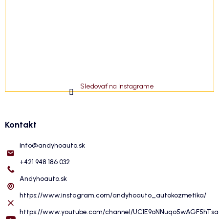
Sledovať na Instagrame
Kontakt
info
@
andyhoauto.sk
+421 948 186 032
Andyhoauto.sk
https://www.instagram.com/andyhoauto_autokozmetika/
https://www.youtube.com/channel/UC1E9oNNuqo5wAGF5hTs