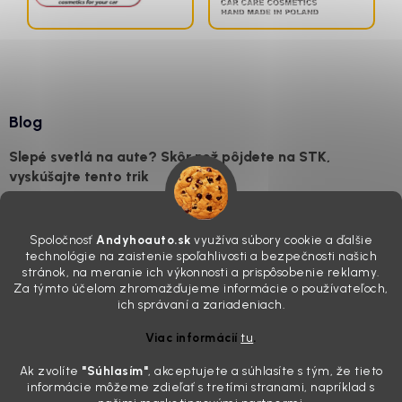
Blog
Slepé svetlá na aute? Skôr než pôjdete na STK,
vyskúšajte tento trik
7.8.2026
Všimli ste si, že vaše auto vyzerá o päť rokov staršie, než v
Spoločnosť
Andyhoauto.sk
využíva súbory cookie a ďalšie
skutočnosti je? Často za to môžu práve „slepé“ svetlomety. Ten
technológie na zaistenie spoľahlivosti a bezpečnosti našich
mliečny, drsný povrch nie je len estetická vada. Keď slnko a soľ urobia
stránok, na meranie ich výkonnosti a prispôsobenie reklamy.
svoje, plexisklo začne svetlo rozptyľovať namiesto to...
Za týmto účelom zhromažďujeme informácie o používateľoch,
Zabudnite na handru. Ak chcete mať auto naozaj čisté,
ich správaní a zariadeniach.
potrebujete tento nástroj za pár eur
Viac informácií
tu
.
4.8.2026
Ak zvolíte
"Súhlasím
"
, akceptujete a súhlasíte s tým, že tieto
Poznáte ten moment. Vonku svieti slnko, vy sedíte v čerstvo
informácie môžeme zdieľať s tretími stranami, napríklad s
„upratanom“ aute, no pri pohľade na palubnú dosku vás ide poraziť. V