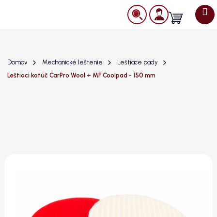
Prejsť
na
Nákupný
obsah
košík
Domov
Mechanické leštenie
Leštiace pady
Leštiaci kotúč CarPro Wool + MF Coolpad - 150 mm