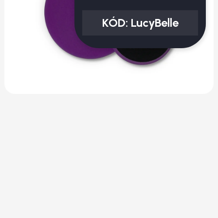
KÓD:
LucyBelle