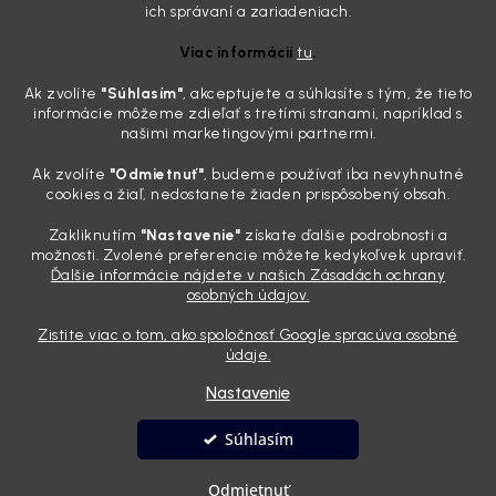
Zabudnite na handru. Ak chcete mať auto naozaj čisté,
ich správaní a zariadeniach.
potrebujete tento nástroj za pár eur
Viac informácií
tu
.
4.8.2026
Ak zvolíte
"Súhlasím
"
, akceptujete a súhlasíte s tým, že tieto
Poznáte ten moment. Vonku svieti slnko, vy sedíte v čerstvo
informácie môžeme zdieľať s tretími stranami, napríklad s
„upratanom“ aute, no pri pohľade na palubnú dosku vás ide poraziť. V
našimi marketingovými partnermi.
mriežkach ventilácie, okolo tlačidiel a v švíkoch sedačiek na vás stále
drzo pozerá prach. Handra ani vysávač tam jednodu...
Ak zvolíte
"Odmietnuť"
, budeme používať iba nevyhnutné
Detailing nemusí stáť výplatu: 5 kúskov autokozmetiky,
cookies a žiaľ, nedostanete žiaden prispôsobený obsah.
ktoré sa teraz reálne oplatia
Zakliknutím
"Nastavenie"
získate ďalšie podrobnosti a
31.7.2026
možnosti. Zvolené preferencie môžete kedykoľvek upraviť.
Ďalšie informácie nájdete v našich Zásadách ochrany
Sobotné ráno, káva v ruke a pred vami zaprášená kapota. Pre
osobných údajov.
niekoho nuda, pre nás najlepší relax. Lenže keď si v košíku spočítate
všetky tie fľaštičky, šampóny a utierky, výsledná suma vie poriadne
Zistite viac o tom, ako spoločnosť Google spracúva osobné
pokaziť náladu. Dobrá správa je, že aj profi výbava ...
údaje.
Nastavenie
Vytvoril Shoptet
Súhlasím
Copyright 2026
Andyhoauto
. Všetky práva vyhradené.
Upraviť
Odmietnuť
nastavenie cookies