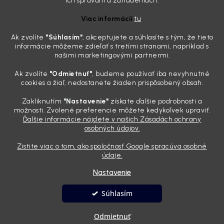
ich správaní a zariadeniach.
potrebujete tento nástroj za pár eur
Viac informácií
tu
.
4.8.2026
Ak zvolíte
"Súhlasím
"
, akceptujete a súhlasíte s tým, že tieto
Poznáte ten moment. Vonku svieti slnko, vy sedíte v čerstvo
informácie môžeme zdieľať s tretími stranami, napríklad s
„upratanom“ aute, no pri pohľade na palubnú dosku vás ide poraziť. V
našimi marketingovými partnermi.
mriežkach ventilácie, okolo tlačidiel a v švíkoch sedačiek na vás stále
drzo pozerá prach. Handra ani vysávač tam jednodu...
Ak zvolíte
"Odmietnuť"
, budeme používať iba nevyhnutné
Detailing nemusí stáť výplatu: 5 kúskov autokozmetiky,
cookies a žiaľ, nedostanete žiaden prispôsobený obsah.
ktoré sa teraz reálne oplatia
Zakliknutím
"Nastavenie"
získate ďalšie podrobnosti a
31.7.2026
možnosti. Zvolené preferencie môžete kedykoľvek upraviť.
Ďalšie informácie nájdete v našich Zásadách ochrany
Sobotné ráno, káva v ruke a pred vami zaprášená kapota. Pre
osobných údajov.
niekoho nuda, pre nás najlepší relax. Lenže keď si v košíku spočítate
všetky tie fľaštičky, šampóny a utierky, výsledná suma vie poriadne
Zistite viac o tom, ako spoločnosť Google spracúva osobné
pokaziť náladu. Dobrá správa je, že aj profi výbava ...
údaje.
Nastavenie
Vytvoril Shoptet
Súhlasím
Copyright 2026
Andyhoauto
. Všetky práva vyhradené.
Upraviť
Odmietnuť
nastavenie cookies