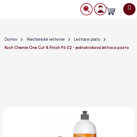
Prejsť
na
Nákupný
obsah
košík
Domov
Mechanické leštenie
Leštiace pasty
Koch Chemie One Cut & Finish P6.02 - jednokroková leštiaca pasta