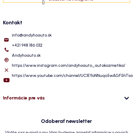
Kontakt
info
@
andyhoauto.sk
+421 948 186 032
Andyhoauto.sk
https://www.instagram.com/andyhoauto_autokozmetika/
https://www.youtube.com/channel/UC1E9oNNuqo5wAGF5hTs
Informácie pre vás
Odoberať newsletter
Vložte svoj e-mail a my Vám budeme zasielať informácie o nových