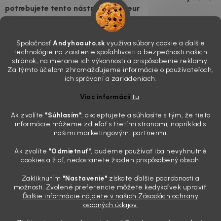
potrebujete tento nástroj za pár eur
4.8.2026
Poznáte ten moment. Vonku svieti slnko, vy sedíte v čerstvo
Spoločnosť
Andyhoauto.sk
využíva súbory cookie a ďalšie
„upratanom“ aute, no pri pohľade na palubnú dosku vás ide poraziť. V
technológie na zaistenie spoľahlivosti a bezpečnosti našich
mriežkach ventilácie, okolo tlačidiel a v švíkoch sedačiek na vás stále
stránok, na meranie ich výkonnosti a prispôsobenie reklamy.
drzo pozerá prach. Handra ani vysávač tam jednodu...
Za týmto účelom zhromažďujeme informácie o používateľoch,
Detailing nemusí stáť výplatu: 5 kúskov autokozmetiky,
ich správaní a zariadeniach.
ktoré sa teraz reálne oplatia
Viac informácií
tu
.
31.7.2026
Ak zvolíte
"Súhlasím
"
, akceptujete a súhlasíte s tým, že tieto
Sobotné ráno, káva v ruke a pred vami zaprášená kapota. Pre
informácie môžeme zdieľať s tretími stranami, napríklad s
niekoho nuda, pre nás najlepší relax. Lenže keď si v košíku spočítate
našimi marketingovými partnermi.
všetky tie fľaštičky, šampóny a utierky, výsledná suma vie poriadne
pokaziť náladu. Dobrá správa je, že aj profi výbava ...
Ak zvolíte
"Odmietnuť"
, budeme používať iba nevyhnutné
Zabudnite na šmuhy: 7 overených vychytávok, ktoré z
cookies a žiaľ, nedostanete žiaden prispôsobený obsah.
vášho auta urobia magnet na pohľady
Zakliknutím
"Nastavenie"
získate ďalšie podrobnosti a
28.7.2026
možnosti. Zvolené preferencie môžete kedykoľvek upraviť.
Ďalšie informácie nájdete v našich Zásadách ochrany
Poznáte ten pocit. Sobota ráno, slnko sa oprie do laku a vy namiesto
osobných údajov.
radosti vidíte len šedý povlak, zaschnuté kvapky a kolesá čierne od
brzdového prachu. Pre niekoho je to len stroj na presun z bodu A do