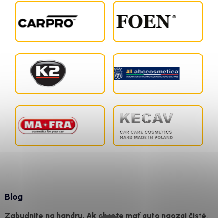
Blog
Zabudnite na handru. Ak chcete mať auto naozaj čisté,