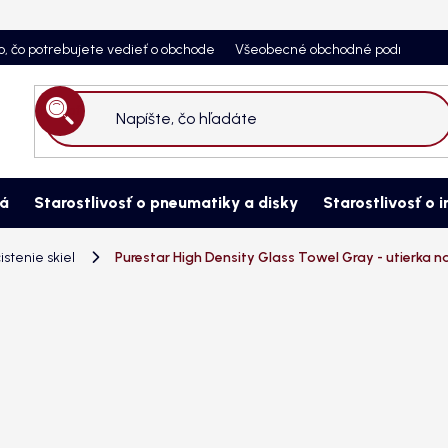
o, čo potrebujete vedieť o obchode
Všeobecné obchodné podmienky
Hľadať
ná
Starostlivosť o pneumatiky a disky
Starostlivosť o i
istenie skiel
Purestar High Density Glass Towel Gray - utierka na 