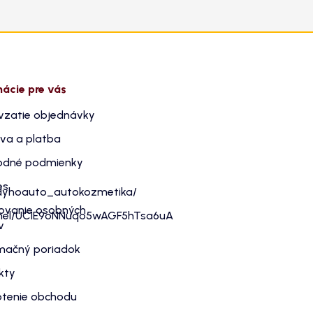
mácie pre vás
vzatie objednávky
va a platba
dné podmienky
es
dyhoauto_autokozmetika/
ovanie osobných
nnel/UC1E9oNNuqo5wAGF5hTsa6uA
v
mačný poriadok
kty
tenie obchodu