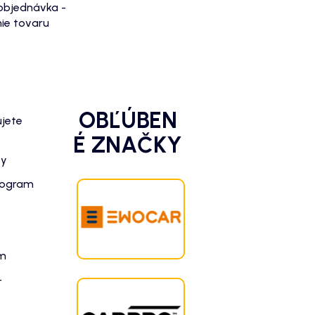
objednávka -
ie tovaru
OBĽÚBEN
ujete
É ZNAČKY
zy
rogram
am
-