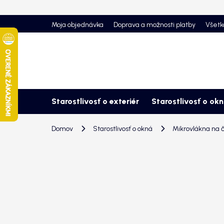
Prejsť
na
Moja objednávka
Doprava a možnosti platby
Všetk
obsah
Starostlivosť o exteriér
Starostlivosť o ok
Domov
Starostlivosť o okná
Mikrovlákna na č