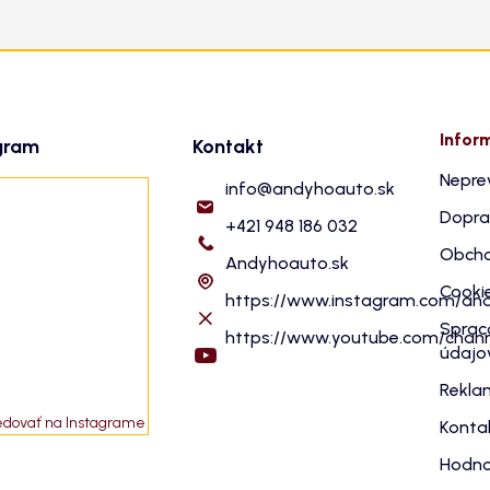
Infor
gram
Kontakt
Nepre
info
@
andyhoauto.sk
Dopra
+421 948 186 032
Obcho
Andyhoauto.sk
Cooki
https://www.instagram.com/an
Sprac
https://www.youtube.com/cha
údajo
Rekla
edovať na Instagrame
Konta
Hodno