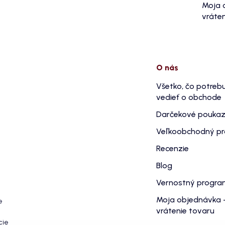
Moja 
vráten
O nás
Všetko, čo potreb
vedieť o obchode
Darčekové pouka
Veľkoobchodný p
Recenzie
Blog
Vernostný progr
Moja objednávka 
e
vrátenie tovaru
cie