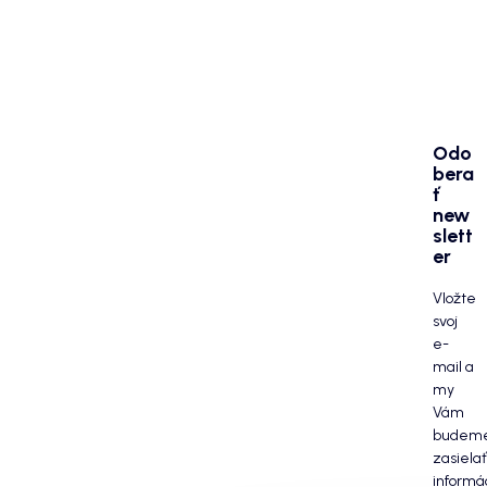
Odo
bera
ť
new
slett
er
Vložte
svoj
e-
mail a
my
Vám
budem
zasielať
informá