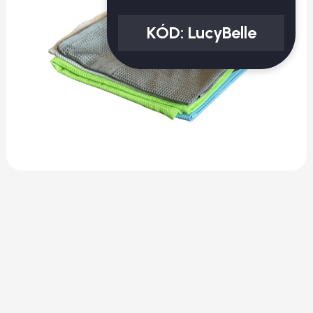
KÓD:
LucyBelle