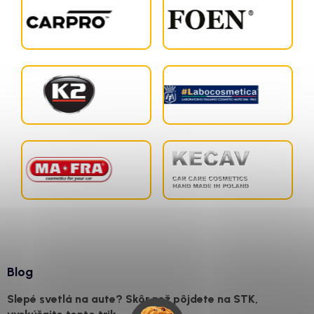
Blog
Slepé svetlá na aute? Skôr než pôjdete na STK,