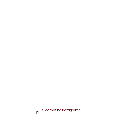
t
i
e
Sledovať na Instagrame