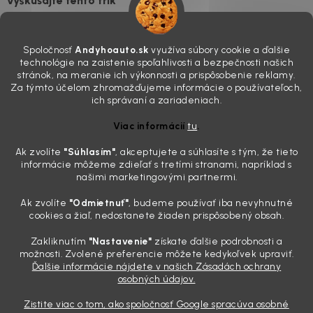
vyskúšajte tento trik
7.8.2026
Všimli ste si, že vaše auto vyzerá o päť rokov staršie, než v
Spoločnosť
Andyhoauto.sk
využíva súbory cookie a ďalšie
skutočnosti je? Často za to môžu práve „slepé“ svetlomety. Ten
technológie na zaistenie spoľahlivosti a bezpečnosti našich
mliečny, drsný povrch nie je len estetická vada. Keď slnko a soľ urobia
stránok, na meranie ich výkonnosti a prispôsobenie reklamy.
svoje, plexisklo začne svetlo rozptyľovať namiesto to...
Za týmto účelom zhromažďujeme informácie o používateľoch,
Zabudnite na handru. Ak chcete mať auto naozaj čisté,
ich správaní a zariadeniach.
potrebujete tento nástroj za pár eur
Viac informácií
tu
.
4.8.2026
Ak zvolíte
"Súhlasím
"
, akceptujete a súhlasíte s tým, že tieto
Poznáte ten moment. Vonku svieti slnko, vy sedíte v čerstvo
informácie môžeme zdieľať s tretími stranami, napríklad s
„upratanom“ aute, no pri pohľade na palubnú dosku vás ide poraziť. V
našimi marketingovými partnermi.
mriežkach ventilácie, okolo tlačidiel a v švíkoch sedačiek na vás stále
drzo pozerá prach. Handra ani vysávač tam jednodu...
Ak zvolíte
"Odmietnuť"
, budeme používať iba nevyhnutné
Detailing nemusí stáť výplatu: 5 kúskov autokozmetiky,
cookies a žiaľ, nedostanete žiaden prispôsobený obsah.
ktoré sa teraz reálne oplatia
Zakliknutím
"Nastavenie"
získate ďalšie podrobnosti a
31.7.2026
možnosti. Zvolené preferencie môžete kedykoľvek upraviť.
Ďalšie informácie nájdete v našich Zásadách ochrany
Sobotné ráno, káva v ruke a pred vami zaprášená kapota. Pre
osobných údajov.
niekoho nuda, pre nás najlepší relax. Lenže keď si v košíku spočítate
všetky tie fľaštičky, šampóny a utierky, výsledná suma vie poriadne
Zistite viac o tom, ako spoločnosť Google spracúva osobné
pokaziť náladu. Dobrá správa je, že aj profi výbava ...