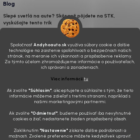
Blog
Slepé svetlá na aute? Skôr než pôjdete na STK,
vyskúšajte tento trik
7.8.2026
Všimli ste si, že vaše auto vyzerá o päť rokov staršie, než v
Spoločnosť
Andyhoauto.sk
využíva súbory cookie a ďalšie
skutočnosti je? Často za to môžu práve „slepé“ svetlomety. Ten
technológie na zaistenie spoľahlivosti a bezpečnosti našich
mliečny, drsný povrch nie je len estetická vada. Keď slnko a soľ urobia
stránok, na meranie ich výkonnosti a prispôsobenie reklamy.
svoje, plexisklo začne svetlo rozptyľovať namiesto to...
Za týmto účelom zhromažďujeme informácie o používateľoch,
Zabudnite na handru. Ak chcete mať auto naozaj čisté,
ich správaní a zariadeniach.
potrebujete tento nástroj za pár eur
Viac informácií
tu
.
4.8.2026
Ak zvolíte
"Súhlasím
"
, akceptujete a súhlasíte s tým, že tieto
Poznáte ten moment. Vonku svieti slnko, vy sedíte v čerstvo
informácie môžeme zdieľať s tretími stranami, napríklad s
„upratanom“ aute, no pri pohľade na palubnú dosku vás ide poraziť. V
našimi marketingovými partnermi.
mriežkach ventilácie, okolo tlačidiel a v švíkoch sedačiek na vás stále
drzo pozerá prach. Handra ani vysávač tam jednodu...
Ak zvolíte
"Odmietnuť"
, budeme používať iba nevyhnutné
Detailing nemusí stáť výplatu: 5 kúskov autokozmetiky,
cookies a žiaľ, nedostanete žiaden prispôsobený obsah.
ktoré sa teraz reálne oplatia
Zakliknutím
"Nastavenie"
získate ďalšie podrobnosti a
31.7.2026
možnosti. Zvolené preferencie môžete kedykoľvek upraviť.