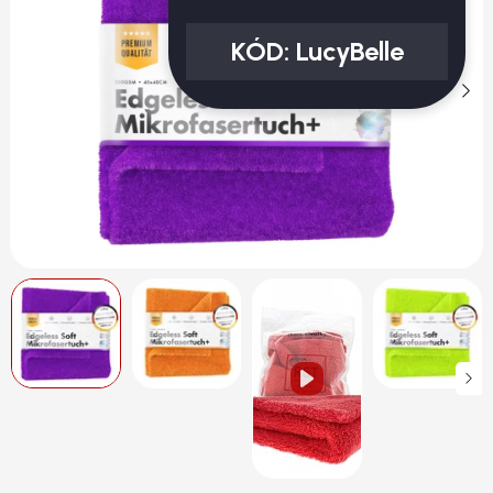
KÓD:
LucyBelle