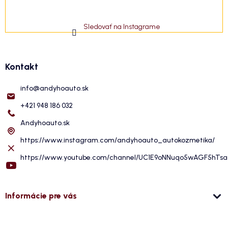
Sledovať na Instagrame
Kontakt
info
@
andyhoauto.sk
+421 948 186 032
Andyhoauto.sk
https://www.instagram.com/andyhoauto_autokozmetika/
https://www.youtube.com/channel/UC1E9oNNuqo5wAGF5hTs
Informácie pre vás