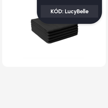
KÓD:
LucyBelle