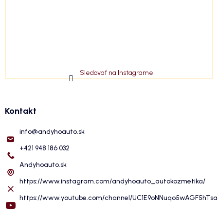
Sledovať na Instagrame
Kontakt
info
@
andyhoauto.sk
+421 948 186 032
Andyhoauto.sk
https://www.instagram.com/andyhoauto_autokozmetika/
https://www.youtube.com/channel/UC1E9oNNuqo5wAGF5hTs