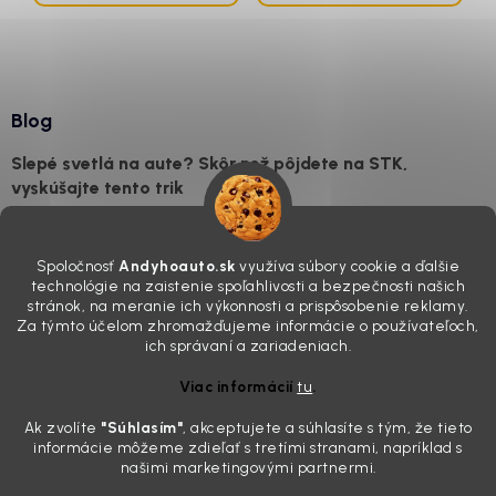
Blog
Slepé svetlá na aute? Skôr než pôjdete na STK,
vyskúšajte tento trik
7.8.2026
Všimli ste si, že vaše auto vyzerá o päť rokov staršie, než v
Spoločnosť
Andyhoauto.sk
využíva súbory cookie a ďalšie
skutočnosti je? Často za to môžu práve „slepé“ svetlomety. Ten
technológie na zaistenie spoľahlivosti a bezpečnosti našich
mliečny, drsný povrch nie je len estetická vada. Keď slnko a soľ urobia
stránok, na meranie ich výkonnosti a prispôsobenie reklamy.
svoje, plexisklo začne svetlo rozptyľovať namiesto to...
Za týmto účelom zhromažďujeme informácie o používateľoch,
Zabudnite na handru. Ak chcete mať auto naozaj čisté,
ich správaní a zariadeniach.
potrebujete tento nástroj za pár eur
Viac informácií
tu
.
4.8.2026
Ak zvolíte
"Súhlasím
"
, akceptujete a súhlasíte s tým, že tieto
Poznáte ten moment. Vonku svieti slnko, vy sedíte v čerstvo
informácie môžeme zdieľať s tretími stranami, napríklad s
„upratanom“ aute, no pri pohľade na palubnú dosku vás ide poraziť. V
našimi marketingovými partnermi.
mriežkach ventilácie, okolo tlačidiel a v švíkoch sedačiek na vás stále