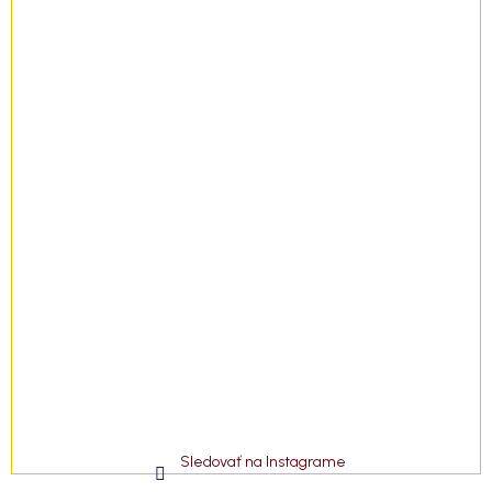
i
e
Sledovať na Instagrame