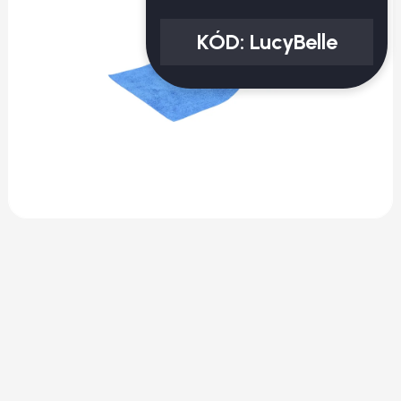
KÓD:
LucyBelle