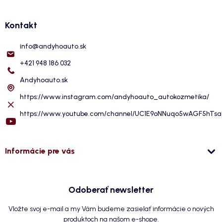
Kontakt
info
@
andyhoauto.sk
+421 948 186 032
Andyhoauto.sk
https://www.instagram.com/andyhoauto_autokozmetika/
https://www.youtube.com/channel/UC1E9oNNuqo5wAGF5hTs
Informácie pre vás
Odoberať newsletter
Vložte svoj e-mail a my Vám budeme zasielať informácie o nových
produktoch na našom e-shope.