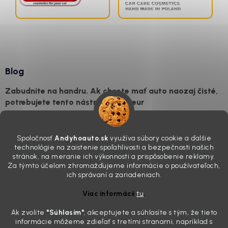
Blog
Zabudnite na handru. Ak chcete mať auto naozaj čisté,
potrebujete tento nástroj za pár eur
4.8.2026
Poznáte ten moment. Vonku svieti slnko, vy sedíte v čerstvo
Spoločnosť
Andyhoauto.sk
využíva súbory cookie a ďalšie
„upratanom“ aute, no pri pohľade na palubnú dosku vás ide poraziť. V
technológie na zaistenie spoľahlivosti a bezpečnosti našich
mriežkach ventilácie, okolo tlačidiel a v švíkoch sedačiek na vás stále
stránok, na meranie ich výkonnosti a prispôsobenie reklamy.
drzo pozerá prach. Handra ani vysávač tam jednodu...
Za týmto účelom zhromažďujeme informácie o používateľoch,
Detailing nemusí stáť výplatu: 5 kúskov autokozmetiky,
ich správaní a zariadeniach.
ktoré sa teraz reálne oplatia
Viac informácií
tu
.
31.7.2026
Ak zvolíte
"Súhlasím
"
, akceptujete a súhlasíte s tým, že tieto
Sobotné ráno, káva v ruke a pred vami zaprášená kapota. Pre
informácie môžeme zdieľať s tretími stranami, napríklad s
niekoho nuda, pre nás najlepší relax. Lenže keď si v košíku spočítate