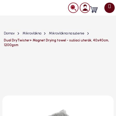
Prejsť
na
Nákupný
obsah
košík
Domov
Mikrovlákna
Mikrovlákna na sušenie
Dual DryTwister+ Magnet Drying towel - sušiaci uterák, 40x40cm,
1200gsm