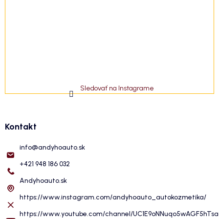
Sledovať na Instagrame
Kontakt
info
@
andyhoauto.sk
+421 948 186 032
Andyhoauto.sk
https://www.instagram.com/andyhoauto_autokozmetika/
https://www.youtube.com/channel/UC1E9oNNuqo5wAGF5hTs