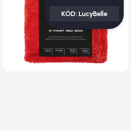
KÓD:
LucyBelle