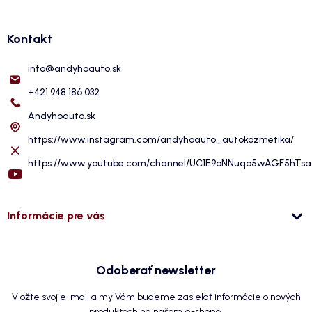
Kontakt
info
@
andyhoauto.sk
+421 948 186 032
Andyhoauto.sk
https://www.instagram.com/andyhoauto_autokozmetika/
https://www.youtube.com/channel/UC1E9oNNuqo5wAGF5hTs
Informácie pre vás
Odoberať newsletter
Vložte svoj e-mail a my Vám budeme zasielať informácie o nových
produktoch na našom e-shope.