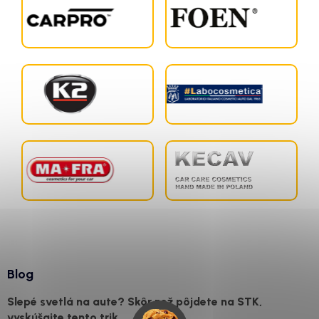
Blog
Slepé svetlá na aute? Skôr než pôjdete na STK,
vyskúšajte tento trik