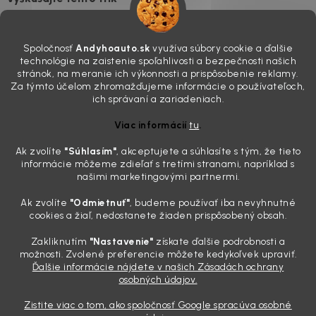
7.8.2026
Všimli ste si, že vaše auto vyzerá o päť rokov staršie, než v
Spoločnosť
Andyhoauto.sk
využíva súbory cookie a ďalšie
skutočnosti je? Často za to môžu práve „slepé“ svetlomety. Ten
technológie na zaistenie spoľahlivosti a bezpečnosti našich
mliečny, drsný povrch nie je len estetická vada. Keď slnko a soľ urobia
stránok, na meranie ich výkonnosti a prispôsobenie reklamy.
svoje, plexisklo začne svetlo rozptyľovať namiesto to...
Za týmto účelom zhromažďujeme informácie o používateľoch,
Zabudnite na handru. Ak chcete mať auto naozaj čisté,
ich správaní a zariadeniach.
potrebujete tento nástroj za pár eur
Viac informácií
tu
.
4.8.2026
Ak zvolíte
"Súhlasím
"
, akceptujete a súhlasíte s tým, že tieto
Poznáte ten moment. Vonku svieti slnko, vy sedíte v čerstvo
informácie môžeme zdieľať s tretími stranami, napríklad s
„upratanom“ aute, no pri pohľade na palubnú dosku vás ide poraziť. V
našimi marketingovými partnermi.
mriežkach ventilácie, okolo tlačidiel a v švíkoch sedačiek na vás stále
drzo pozerá prach. Handra ani vysávač tam jednodu...
Ak zvolíte
"Odmietnuť"
, budeme používať iba nevyhnutné
Detailing nemusí stáť výplatu: 5 kúskov autokozmetiky,
cookies a žiaľ, nedostanete žiaden prispôsobený obsah.
ktoré sa teraz reálne oplatia
Zakliknutím
"Nastavenie"
získate ďalšie podrobnosti a
31.7.2026
možnosti. Zvolené preferencie môžete kedykoľvek upraviť.
Ďalšie informácie nájdete v našich Zásadách ochrany
Sobotné ráno, káva v ruke a pred vami zaprášená kapota. Pre
osobných údajov.
niekoho nuda, pre nás najlepší relax. Lenže keď si v košíku spočítate
všetky tie fľaštičky, šampóny a utierky, výsledná suma vie poriadne
Zistite viac o tom, ako spoločnosť Google spracúva osobné
pokaziť náladu. Dobrá správa je, že aj profi výbava ...