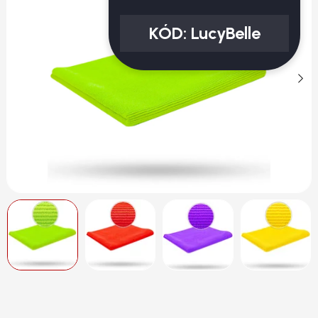
KÓD:
LucyBelle