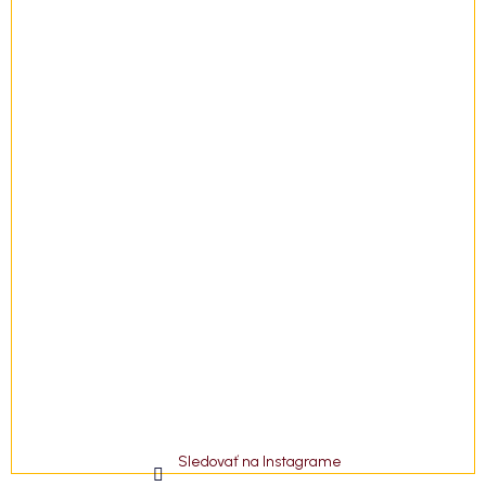
t
i
e
Sledovať na Instagrame