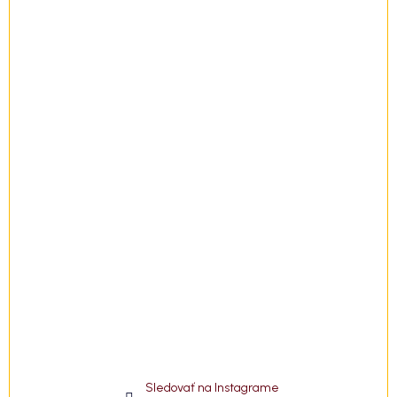
t
i
e
Sledovať na Instagrame