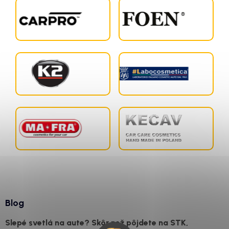
Blog
Slepé svetlá na aute? Skôr než pôjdete na STK,