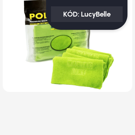
KÓD:
LucyBelle