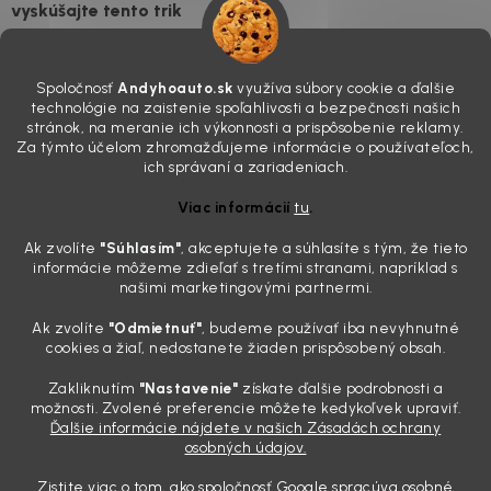
vyskúšajte tento trik
7.8.2026
Všimli ste si, že vaše auto vyzerá o päť rokov staršie, než v
Spoločnosť
Andyhoauto.sk
využíva súbory cookie a ďalšie
skutočnosti je? Často za to môžu práve „slepé“ svetlomety. Ten
technológie na zaistenie spoľahlivosti a bezpečnosti našich
mliečny, drsný povrch nie je len estetická vada. Keď slnko a soľ urobia
stránok, na meranie ich výkonnosti a prispôsobenie reklamy.
svoje, plexisklo začne svetlo rozptyľovať namiesto to...
Za týmto účelom zhromažďujeme informácie o používateľoch,
Zabudnite na handru. Ak chcete mať auto naozaj čisté,
ich správaní a zariadeniach.
potrebujete tento nástroj za pár eur
Viac informácií
tu
.
4.8.2026
Ak zvolíte
"Súhlasím
"
, akceptujete a súhlasíte s tým, že tieto
Poznáte ten moment. Vonku svieti slnko, vy sedíte v čerstvo
informácie môžeme zdieľať s tretími stranami, napríklad s
„upratanom“ aute, no pri pohľade na palubnú dosku vás ide poraziť. V
našimi marketingovými partnermi.
mriežkach ventilácie, okolo tlačidiel a v švíkoch sedačiek na vás stále
drzo pozerá prach. Handra ani vysávač tam jednodu...
Ak zvolíte
"Odmietnuť"
, budeme používať iba nevyhnutné
Detailing nemusí stáť výplatu: 5 kúskov autokozmetiky,
cookies a žiaľ, nedostanete žiaden prispôsobený obsah.
ktoré sa teraz reálne oplatia
Zakliknutím
"Nastavenie"
získate ďalšie podrobnosti a
31.7.2026
možnosti. Zvolené preferencie môžete kedykoľvek upraviť.
Ďalšie informácie nájdete v našich Zásadách ochrany
Sobotné ráno, káva v ruke a pred vami zaprášená kapota. Pre
osobných údajov.
niekoho nuda, pre nás najlepší relax. Lenže keď si v košíku spočítate
všetky tie fľaštičky, šampóny a utierky, výsledná suma vie poriadne
Zistite viac o tom, ako spoločnosť Google spracúva osobné