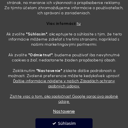
mriežkach ventilácie, okolo tlačidiel a v švíkoch sedačiek na vás stále
stránok, na meranie ich výkonnosti a prispôsobenie reklamy.
drzo pozerá prach. Handra ani vysávač tam jednodu...
Za týmto účelom zhromažďujeme informácie o používateľoch,
Detailing nemusí stáť výplatu: 5 kúskov autokozmetiky,
ich správaní a zariadeniach.
ktoré sa teraz reálne oplatia
Viac informácií
tu
.
31.7.2026
Ak zvolíte
"Súhlasím
"
, akceptujete a súhlasíte s tým, že tieto
Sobotné ráno, káva v ruke a pred vami zaprášená kapota. Pre
informácie môžeme zdieľať s tretími stranami, napríklad s
niekoho nuda, pre nás najlepší relax. Lenže keď si v košíku spočítate
našimi marketingovými partnermi.
všetky tie fľaštičky, šampóny a utierky, výsledná suma vie poriadne
pokaziť náladu. Dobrá správa je, že aj profi výbava ...
Ak zvolíte
"Odmietnuť"
, budeme používať iba nevyhnutné
Zabudnite na šmuhy: 7 overených vychytávok, ktoré z
cookies a žiaľ, nedostanete žiaden prispôsobený obsah.
vášho auta urobia magnet na pohľady
Zakliknutím
"Nastavenie"
získate ďalšie podrobnosti a
28.7.2026
možnosti. Zvolené preferencie môžete kedykoľvek upraviť.
Ďalšie informácie nájdete v našich Zásadách ochrany
Poznáte ten pocit. Sobota ráno, slnko sa oprie do laku a vy namiesto
osobných údajov.
radosti vidíte len šedý povlak, zaschnuté kvapky a kolesá čierne od
brzdového prachu. Pre niekoho je to len stroj na presun z bodu A do
Zistite viac o tom, ako spoločnosť Google spracúva osobné
bodu B, ale pre nás je to vizitka. Nič nepoka...
údaje.
Nastavenie
Vytvoril Shoptet
Súhlasím