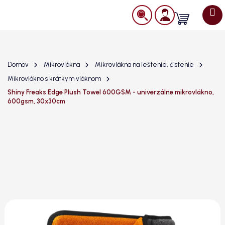
Prejsť
na
Nákupný
obsah
košík
Domov
Mikrovlákna
Mikrovlákna na leštenie, čistenie
Mikrovlákno s krátkym vláknom
Shiny Freaks Edge Plush Towel 600GSM - univerzálne mikrovlákno,
600gsm, 30x30cm