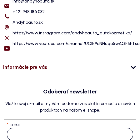
info
@
andyhoauto.sk
+421 948 186 032
Andyhoauto.sk
https://www.instagram.com/andyhoauto_autokozmetika/
https://www.youtube.com/channel/UC1E9oNNuqo5wAGF5hTs
Informácie pre vás
Odoberať newsletter
Vložte svoj e-mail a my Vám budeme zasielať informácie o nových
produktoch na našom e-shope.
Email