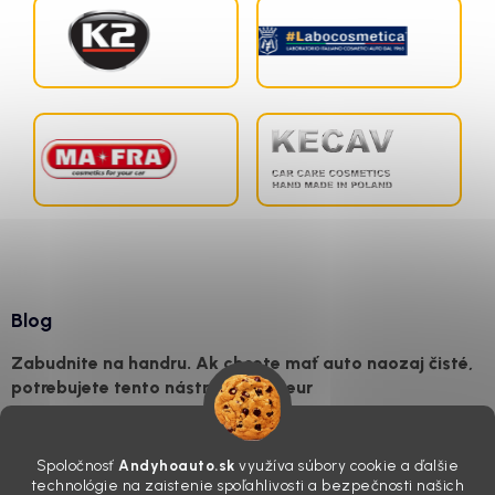
Blog
Zabudnite na handru. Ak chcete mať auto naozaj čisté,
potrebujete tento nástroj za pár eur
4.8.2026
Poznáte ten moment. Vonku svieti slnko, vy sedíte v čerstvo
Spoločnosť
Andyhoauto.sk
využíva súbory cookie a ďalšie
„upratanom“ aute, no pri pohľade na palubnú dosku vás ide poraziť. V
technológie na zaistenie spoľahlivosti a bezpečnosti našich