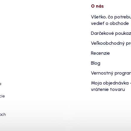
O nás
Všetko, čo potreb
vedieť o obchode
Darčekové pouka
Veľkoobchodný p
Recenzie
Blog
Vernostný progr
Moja objednávka 
e
vrátenie tovaru
cie
och