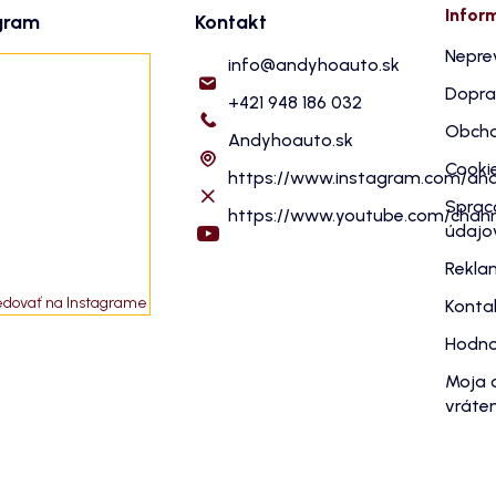
Infor
gram
Kontakt
Nepre
info
@
andyhoauto.sk
Dopra
+421 948 186 032
Obcho
Andyhoauto.sk
Cooki
https://www.instagram.com/an
Sprac
https://www.youtube.com/cha
údajo
Rekla
edovať na Instagrame
Konta
Hodno
Moja 
vráten