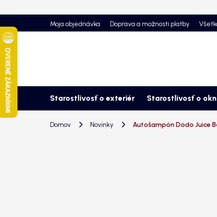
Prejsť
na
Moja objednávka
Doprava a možnosti platby
Všetk
obsah
Starostlivosť o exteriér
Starostlivosť o ok
Domov
Novinky
Autošampón Dodo Juice Bo