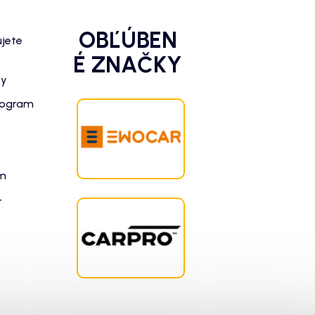
OBĽÚBEN
ujete
É ZNAČKY
zy
rogram
am
-