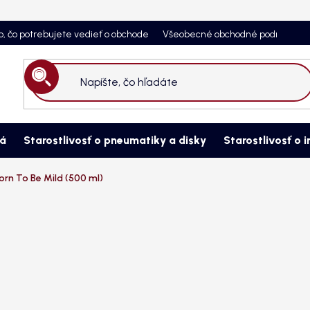
o, čo potrebujete vedieť o obchode
Všeobecné obchodné podmienky
Hľadať
ná
Starostlivosť o pneumatiky a disky
Starostlivosť o i
rn To Be Mild (500 ml)