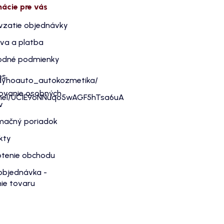
mácie pre vás
vzatie objednávky
va a platba
dné podmienky
es
dyhoauto_autokozmetika/
ovanie osobných
nnel/UC1E9oNNuqo5wAGF5hTsa6uA
v
mačný poriadok
kty
tenie obchodu
objednávka -
ie tovaru