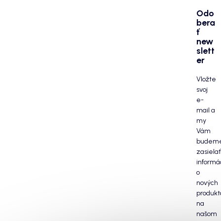
Odo
bera
ť
new
slett
er
Vložte
svoj
e-
mail a
my
Vám
budem
zasielať
informá
o
nových
produkt
na
našom