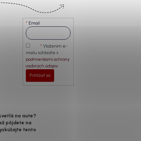
Email
Vložením e-
mailu súhlasíte s
podmienkami ochrany
osobných údajov
Prihlásiť sa
svetlá na aute?
ež pôjdete na
yskúšajte tento