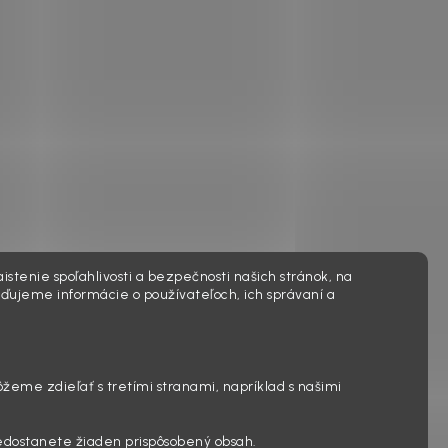
istenie spoľahlivosti a bezpečnosti našich stránok, na
ďujeme informácie o používateľoch, ich správaní a
ôžeme zdieľať s tretími stranami, napríklad s našimi
edostanete žiaden prispôsobený obsah.