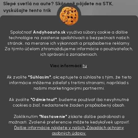
Slepé svetlá na aute? Skôr než pôjdete na STK,
vyskúšajte tento trik
7.8.2026
Všimli ste si, že vaše auto vyzerá o päť rokov staršie, než v
Spoločnosť
Andyhoauto.sk
využíva súbory cookie a ďalšie
skutočnosti je? Často za to môžu práve „slepé“ svetlomety. Ten
technológie na zaistenie spoľahlivosti a bezpečnosti našich
mliečny, drsný povrch nie je len estetická vada. Keď slnko a soľ urobia
stránok, na meranie ich výkonnosti a prispôsobenie reklamy.
svoje, plexisklo začne svetlo rozptyľovať namiesto to...
Za týmto účelom zhromažďujeme informácie o používateľoch,
Zabudnite na handru. Ak chcete mať auto naozaj čisté,
ich správaní a zariadeniach.
potrebujete tento nástroj za pár eur
Viac informácií
tu
.
4.8.2026
Ak zvolíte
"Súhlasím
"
, akceptujete a súhlasíte s tým, že tieto
Poznáte ten moment. Vonku svieti slnko, vy sedíte v čerstvo
informácie môžeme zdieľať s tretími stranami, napríklad s
„upratanom“ aute, no pri pohľade na palubnú dosku vás ide poraziť. V
našimi marketingovými partnermi.
mriežkach ventilácie, okolo tlačidiel a v švíkoch sedačiek na vás stále
drzo pozerá prach. Handra ani vysávač tam jednodu...
Ak zvolíte
"Odmietnuť"
, budeme používať iba nevyhnutné
Detailing nemusí stáť výplatu: 5 kúskov autokozmetiky,
cookies a žiaľ, nedostanete žiaden prispôsobený obsah.
ktoré sa teraz reálne oplatia
Zakliknutím
"Nastavenie"
získate ďalšie podrobnosti a
31.7.2026
možnosti. Zvolené preferencie môžete kedykoľvek upraviť.
Ďalšie informácie nájdete v našich Zásadách ochrany
Sobotné ráno, káva v ruke a pred vami zaprášená kapota. Pre
osobných údajov.
niekoho nuda, pre nás najlepší relax. Lenže keď si v košíku spočítate