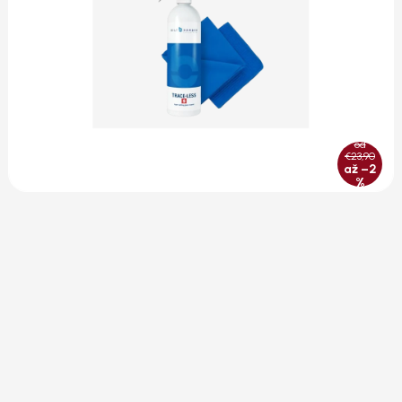
od
€23,90
až –2
%