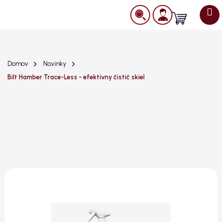
Prejsť
na
Nákupný
obsah
košík
Domov
Novinky
Bilt Hamber Trace-Less - efektívny čistič skiel