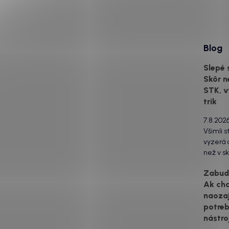
Blog
Slepé 
Skôr n
STK, v
trik
7.8.202
Všimli s
vyzerá o
než v sk
za to m
Zabudn
svetlom
Ak ch
drsný po
naozaj
estetick
urobia s
potreb
svetlo 
nástro
to...