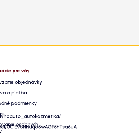
mácie pre vás
vzatie objednávky
va a platba
dné podmienky
es
dyhoauto_autokozmetika/
ovanie osobných
nnel/UC1E9oNNuqo5wAGF5hTsa6uA
v