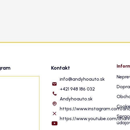
Infor
gram
Kontakt
Nepre
info
@
andyhoauto.sk
Dopra
+421 948 186 032
Obcho
Andyhoauto.sk
Cooki
https://www.instagram.com/an
Sprac
https://www.youtube.com/cha
údajo