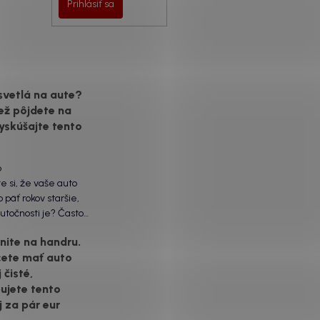
Prihlásiť sa
svetlá na aute?
ež pôjdete na
yskúšajte tento
6
te si, že vaše auto
 päť rokov staršie,
utočnosti je? Často
ôžu práve „slepé“
ite na handru.
ety. Ten mliečny,
cete mať auto
vrch nie je len
 čisté,
á vada. Keď slnko a soľ
voje, plexisklo začne
ujete tento
rozptyľovať namiesto
j za pár eur