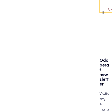
Sl
Odo
bera
ť
new
slett
er
Vložte
svoj
e-
mail a