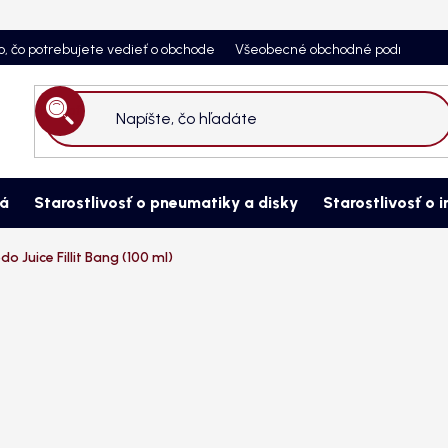
o, čo potrebujete vedieť o obchode
Všeobecné obchodné podmienky
Hľadať
ná
Starostlivosť o pneumatiky a disky
Starostlivosť o i
 Juice Fillit Bang (100 ml)