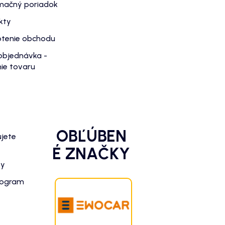
mačný poriadok
kty
tenie obchodu
objednávka -
ie tovaru
OBĽÚBEN
ujete
É ZNAČKY
zy
rogram