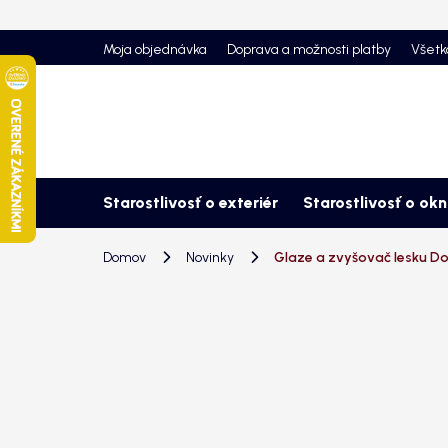
Prejsť
na
Moja objednávka
Doprava a možnosti platby
Všetk
obsah
Starostlivosť o exteriér
Starostlivosť o ok
Domov
Novinky
Glaze a zvyšovač lesku Dodo