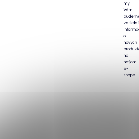
my
Vám
budem
zasielať
informá
o
nových
produkt
na
našom
e-
shope.