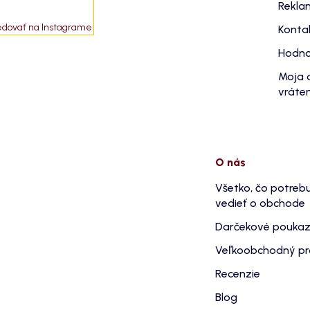
Rekla
edovať na Instagrame
Konta
Hodno
Moja 
vráten
O nás
Všetko, čo potreb
vedieť o obchode
Darčekové pouka
Veľkoobchodný p
Recenzie
Blog