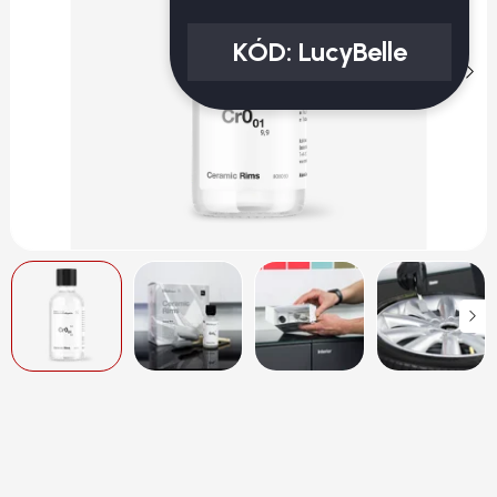
KÓD:
LucyBelle