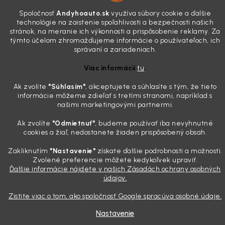
Poznáte ten moment. Vonku svieti slnko, vy sedíte v čerstvo
Spoločnosť
Andyhoauto.sk
využíva súbory cookie a ďalšie
„upratanom“ aute, no pri pohľade na palubnú dosku vás ide poraziť. V
technológie na zaistenie spoľahlivosti a bezpečnosti našich
mriežkach ventilácie, okolo tlačidiel a v švíkoch sedačiek na vás stále
stránok, na meranie ich výkonnosti a prispôsobenie reklamy. Za
drzo pozerá prach. Handra ani vysávač tam jednodu...
týmto účelom zhromažďujeme informácie o používateľoch, ich
Detailing nemusí stáť výplatu: 5 kúskov autokozmetiky,
správaní a zariadeniach.
ktoré sa teraz reálne oplatia
Viac informácií
tu
.
31.7.2026
Sobotné ráno, káva v ruke a pred vami zaprášená kapota. Pre
Ak zvolíte
"Súhlasím
"
, akceptujete a súhlasíte s tým, že tieto
informácie môžeme zdieľať s tretími stranami, napríklad s
niekoho nuda, pre nás najlepší relax. Lenže keď si v košíku spočítate
našimi marketingovými partnermi.
všetky tie fľaštičky, šampóny a utierky, výsledná suma vie poriadne
pokaziť náladu. Dobrá správa je, že aj profi výbava ...
Ak zvolíte
"Odmietnuť"
, budeme používať iba nevyhnutné
cookies a žiaľ, nedostanete žiaden prispôsobený obsah.
Zakliknutím
"Nastavenie"
získate ďalšie podrobnosti a možnosti.
Vytvoril Shoptet
Zvolené preferencie môžete kedykoľvek upraviť.
Ďalšie informácie nájdete v našich Zásadách ochrany osobných
Copyright 2026
Andyhoauto
. Všetky práva vyhradené.
Upraviť
údajov.
nastavenie cookies
Zistite viac o tom, ako spoločnosť Google spracúva osobné údaje.
Nastavenie