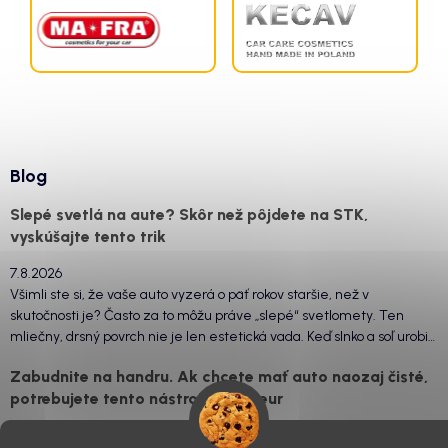
Blog
Slepé svetlá na aute? Skôr než pôjdete na STK,
vyskúšajte tento trik
7.8.2026
Všimli ste si, že vaše auto vyzerá o päť rokov staršie, než v
skutočnosti je? Často za to môžu práve „slepé“ svetlomety. Ten
mliečny, drsný povrch nie je len estetická vada. Keď slnko a soľ urobia
svoje, plexisklo začne svetlo rozptyľovať namiesto to...
Zabudnite na handru. Ak chcete mať auto naozaj čisté,
potrebujete tento nástroj za pár eur
4.8.2026