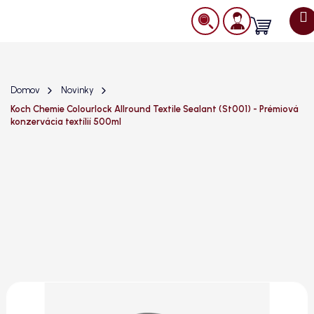
Prejsť
na
Nákupný
obsah
košík
Domov
Novinky
Koch Chemie Colourlock Allround Textile Sealant (St001) - Prémiová
konzervácia textílií 500ml