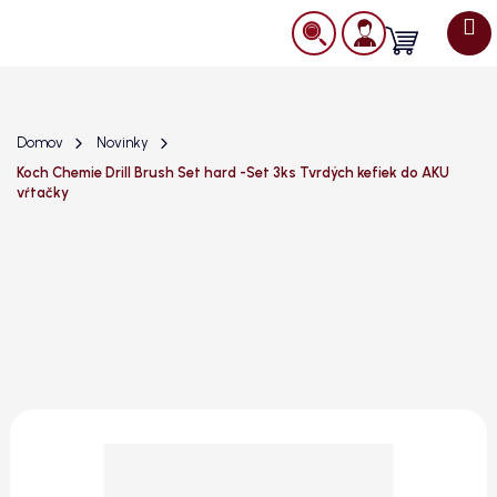
Prejsť
na
Nákupný
obsah
košík
Domov
Novinky
Koch Chemie Drill Brush Set hard -Set 3ks Tvrdých kefiek do AKU
vŕtačky