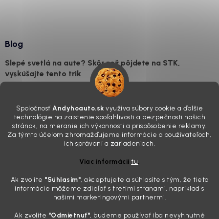
Blog
Slepé svetlá na aute? Skôr než pôjdete na STK,
vyskúšajte tento trik
7.8.2026
Všimli ste si, že vaše auto vyzerá o päť rokov staršie, než v
Spoločnosť
Andyhoauto.sk
využíva súbory cookie a ďalšie
skutočnosti je? Často za to môžu práve „slepé“ svetlomety. Ten
technológie na zaistenie spoľahlivosti a bezpečnosti našich
mliečny, drsný povrch nie je len estetická vada. Keď slnko a soľ urobia
stránok, na meranie ich výkonnosti a prispôsobenie reklamy.
svoje, plexisklo začne svetlo rozptyľovať namiesto to...
Za týmto účelom zhromažďujeme informácie o používateľoch,
Zabudnite na handru. Ak chcete mať auto naozaj čisté,
ich správaní a zariadeniach.
potrebujete tento nástroj za pár eur
Viac informácií
tu
.
4.8.2026
Ak zvolíte
"Súhlasím
"
, akceptujete a súhlasíte s tým, že tieto
Poznáte ten moment. Vonku svieti slnko, vy sedíte v čerstvo
informácie môžeme zdieľať s tretími stranami, napríklad s
„upratanom“ aute, no pri pohľade na palubnú dosku vás ide poraziť. V
našimi marketingovými partnermi.
mriežkach ventilácie, okolo tlačidiel a v švíkoch sedačiek na vás stále
drzo pozerá prach. Handra ani vysávač tam jednodu...
Ak zvolíte
"Odmietnuť"
, budeme používať iba nevyhnutné