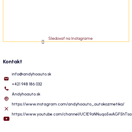
Sledovať na Instagrame
Kontakt
info
@
andyhoauto.sk
+421 948 186 032
Andyhoauto.sk
https://www.instagram.com/andyhoauto_autokozmetika/
https://www.youtube.com/channel/UC1E9oNNuqo5wAGF5hTs