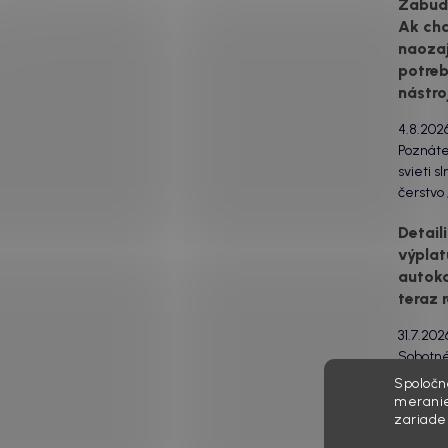
Zabudn
Ak ch
naozaj
potreb
nástro
4.8.202
Poznát
svieti s
čerstvo
pri poh
Detail
vás ide 
výplat
ventiláci
autoko
švíkoch 
drzo po
teraz 
ani vys
31.7.202
Sobotné
pred va
Spoločn
Pre nie
meranie
zariade
najlepší
Zabudn
košíku s