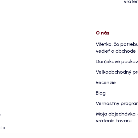
vráten
O nás
Všetko, čo potreb
vedieť o obchode
Darčekové pouka
Veľkoobchodný p
Recenzie
Blog
Vernostný progr
Moja objednávka 
e
vrátenie tovaru
cie