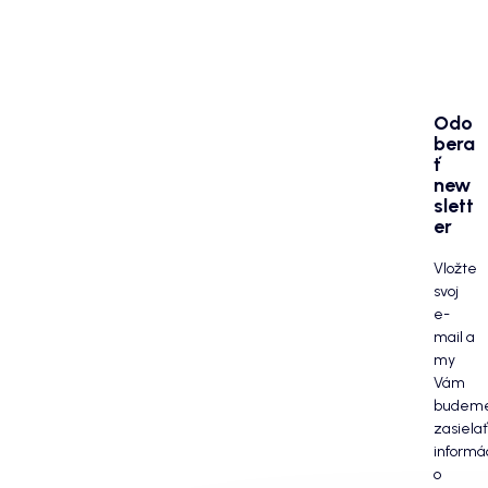
Odo
bera
ť
new
slett
er
Vložte
svoj
e-
mail a
my
Vám
budem
zasielať
informá
o