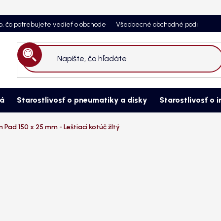
o, čo potrebujete vedieť o obchode
Všeobecné obchodné podmienky
Hľadať
ná
Starostlivosť o pneumatiky a disky
Starostlivosť o i
Pad 150 x 25 mm - Leštiaci kotúč žltý