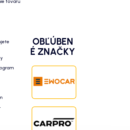
ie tovaru
OBĽÚBEN
ujete
É ZNAČKY
zy
rogram
am
-