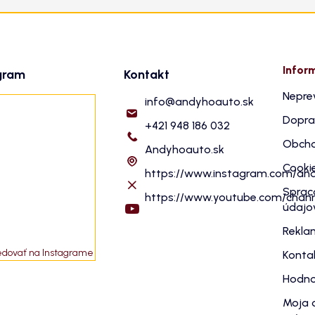
Infor
gram
Kontakt
Nepre
info
@
andyhoauto.sk
Dopra
+421 948 186 032
Obcho
Andyhoauto.sk
Cooki
https://www.instagram.com/an
Sprac
https://www.youtube.com/cha
údajo
Rekla
edovať na Instagrame
Konta
Hodno
Moja 