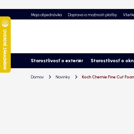
Prejsť
na
Moja objednávka
Doprava a možnosti platby
Všetk
obsah
Starostlivosť o exteriér
Starostlivosť o ok
Domov
Novinky
Koch Chemie Fine Cut Foam 