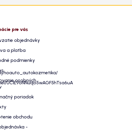
mácie pre vás
vzatie objednávky
va a platba
dné podmienky
es
dyhoauto_autokozmetika/
ovanie osobných
nnel/UC1E9oNNuqo5wAGF5hTsa6uA
v
mačný poriadok
kty
tenie obchodu
objednávka -